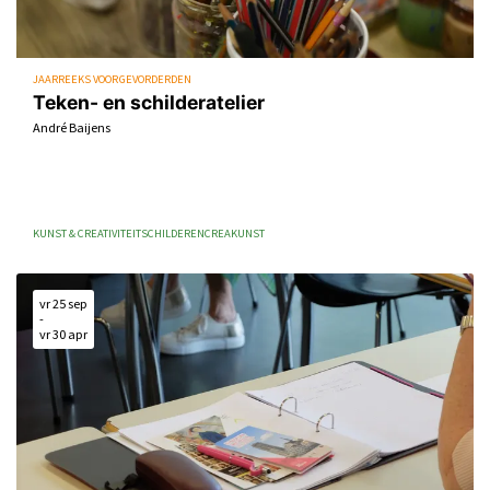
JAARREEKS VOOR GEVORDERDEN
Teken- en schilderatelier
André Baijens
KUNST & CREATIVITEIT
SCHILDEREN
CREA
KUNST
vr 25 sep
-
vr 30 apr