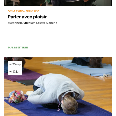
CONVERSATION FRANÇAISE
Parler avec plaisir
Suzanne Ruytjens en Colette Blanche
TAAL & LETTEREN
vr 25 sep
-
vr 11 jun