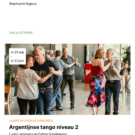
Stephanie Segura
TAAL & LETTEREN
vr 25 sep
-
vr 11 jun
JAARREEKS VOOR GEVORDERDEN
Argentijnse tango niveau 2
Ludo Lemmens en Esther Schellekens