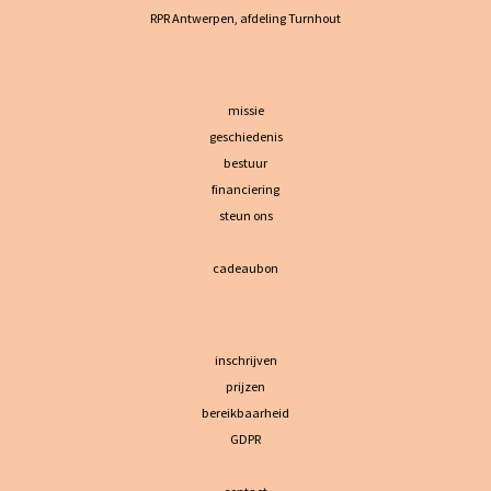
RPR Antwerpen, afdeling Turnhout
missie
geschiedenis
bestuur
financiering
steun ons
cadeaubon
inschrijven
prijzen
bereikbaarheid
GDPR