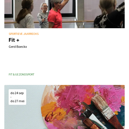
SPORTIEVE JAARREEKS
Fit +
Gerd Boeckx
FIT & GEZOND
SPORT
do 24 sep
-
do 27 mei