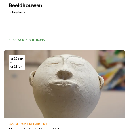
Beeldhouwen
Johny Roex
KUNST & CREATIVITEIT
KUNST
vr 25 sep
-
vr 11 jun
JAARREEKS VOOR GEVORDERDEN