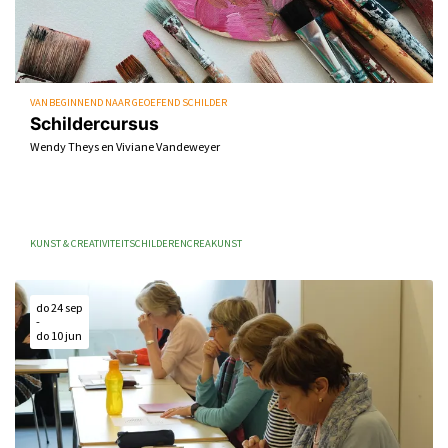
VAN BEGINNEND NAAR GEOEFEND SCHILDER
Schildercursus
Wendy Theys en Viviane Vandeweyer
KUNST & CREATIVITEIT
SCHILDEREN
CREA
KUNST
do 24 sep
-
do 10 jun