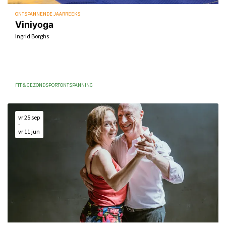
ONTSPANNENDE JAARREEKS
Viniyoga
Ingrid Borghs
FIT & GEZOND
SPORT
ONTSPANNING
vr 25 sep
-
vr 11 jun