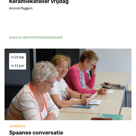
Keramiekatelier vrijdag
Annick Paggers
KUNST & CREATIVITEIT
KERAMIEK
KUNST
vr 25 sep
-
vr 11 jun
JAARREEKS
Spaanse conversatie