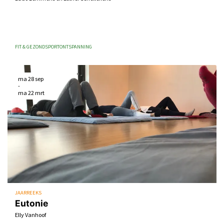
FIT & GEZOND
SPORT
ONTSPANNING
ma 28 sep
-
ma 22 mrt
JAARREEKS
Eutonie
Elly Vanhoof