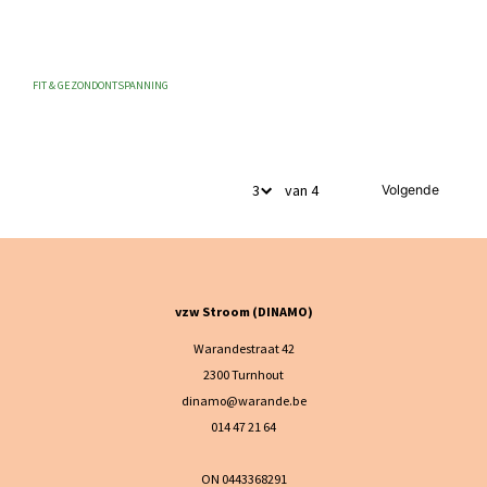
FIT & GEZOND
ONTSPANNING
van 4
Volgende
vzw Stroom (DINAMO)
Warandestraat 42
2300 Turnhout
dinamo@warande.be
014 47 21 64
ON 0443368291