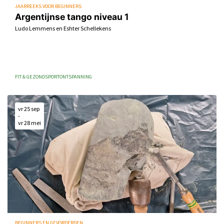
JAARREEKS VOOR BEGINNERS
Argentijnse tango niveau 1
Ludo Lemmens en Eshter Schellekens
FIT & GEZOND
SPORT
ONTSPANNING
vr 25 sep
-
vr 28 mei
BEGINNERS EN GEVORDERDEN