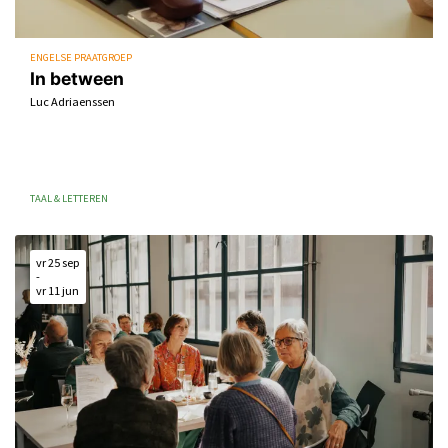
ENGELSE PRAATGROEP
In between
Luc Adriaenssen
TAAL & LETTEREN
vr 25 sep
-
vr 11 jun