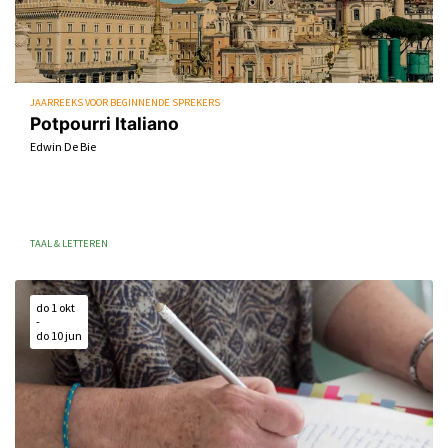
JAARREEKS VOOR BEGINNENDE SPREKERS
Potpourri Italiano
Edwin De Bie
TAAL & LETTEREN
do 1 okt
-
do 10 jun