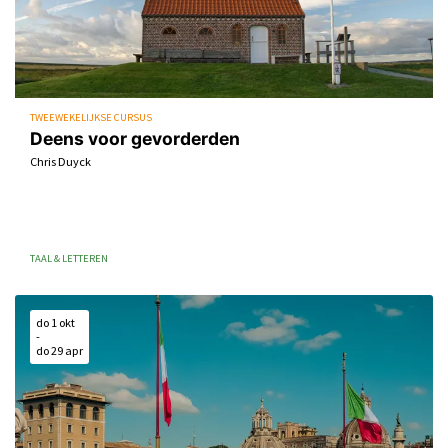
TWEEWEKELIJKSE CURSUS
Deens voor gevorderden
Chris Duyck
TAAL & LETTEREN
do 1 okt
-
do 29 apr