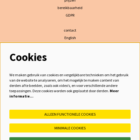
prijzen
bereikbaarheid
GDPR
contact
English
Cookies
volg ons
We maken gebruik van cookies en vergelijkbare technieken om het gebruik
van de website te analyseren, om het mogelijk te maken content van
derden af te beelden, zoals ook video’s, en voor verschillende andere
meld je aan voor de nieuwsbrief
toepassingen. Deze cookies worden ook geplaatst door derden.
Meer
informatie…
inschrijven
ALLEEN FUNCTIONELE COOKIES
MINIMALE COOKIES