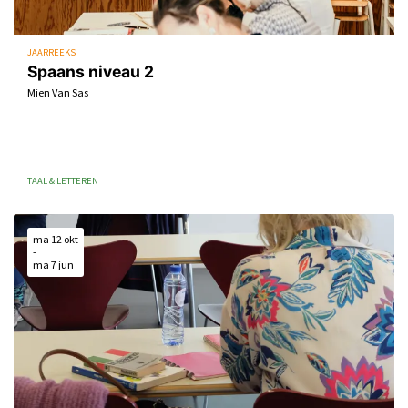
JAARREEKS
Spaans niveau 2
Mien Van Sas
TAAL & LETTEREN
ma 12 okt
-
ma 7 jun