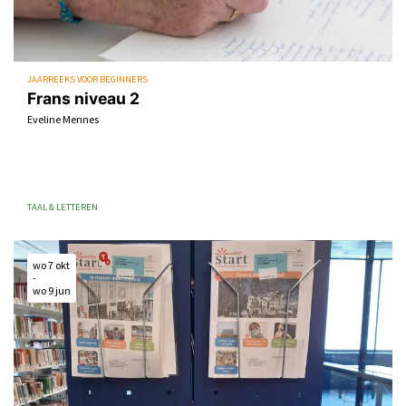
JAARREEKS VOOR BEGINNERS
Frans niveau 2
Eveline Mennes
TAAL & LETTEREN
wo 7 okt
-
wo 9 jun