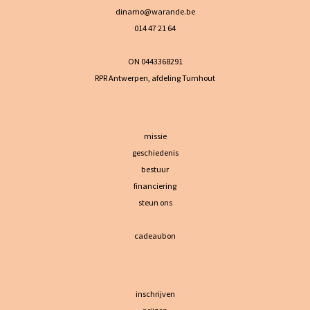
dinamo@warande.be
014 47 21 64
ON 0443368291
RPR Antwerpen, afdeling Turnhout
missie
geschiedenis
bestuur
financiering
steun ons
cadeaubon
inschrijven