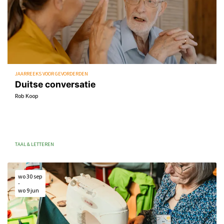
JAARREEKS VOOR GEVORDERDEN
Duitse conversatie
Rob Koop
TAAL & LETTEREN
wo 30 sep
-
wo 9 jun