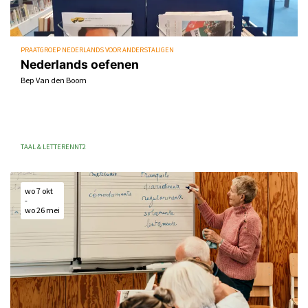
PRAATGROEP NEDERLANDS VOOR ANDERSTALIGEN
Nederlands oefenen
Bep Van den Boom
TAAL & LETTEREN
NT2
wo 7 okt
-
wo 26 mei