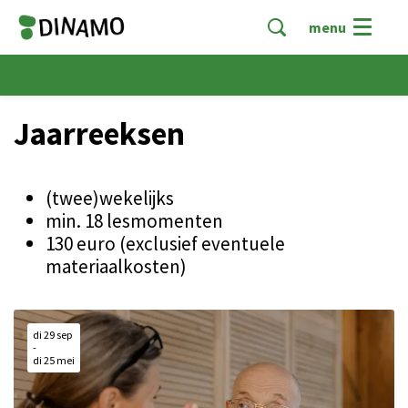
menu
Jaarreeksen
(twee)wekelijks
min. 18 lesmomenten
130 euro (exclusief eventuele
materiaalkosten)
di 29 sep
-
di 25 mei