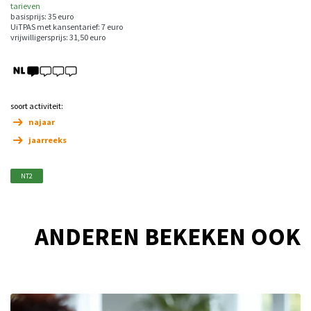
tarieven
basisprijs: 35 euro
UiTPAS met kansentarief: 7 euro
vrijwilligersprijs: 31,50 euro
soort activiteit:
najaar
jaarreeks
NT2
ANDEREN BEKEKEN OOK
Overslaan