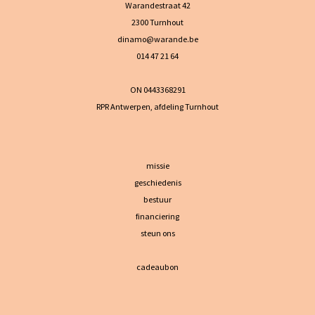
Warandestraat 42
2300 Turnhout
dinamo@warande.be
014 47 21 64
ON 0443368291
RPR Antwerpen, afdeling Turnhout
missie
geschiedenis
bestuur
financiering
steun ons
cadeaubon