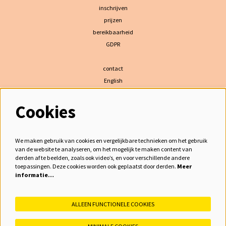
inschrijven
prijzen
bereikbaarheid
GDPR
contact
English
Cookies
volg ons
We maken gebruik van cookies en vergelijkbare technieken om het gebruik
van de website te analyseren, om het mogelijk te maken content van
derden af te beelden, zoals ook video’s, en voor verschillende andere
meld je aan voor de nieuwsbrief
toepassingen. Deze cookies worden ook geplaatst door derden.
Meer
informatie…
inschrijven
ALLEEN FUNCTIONELE COOKIES