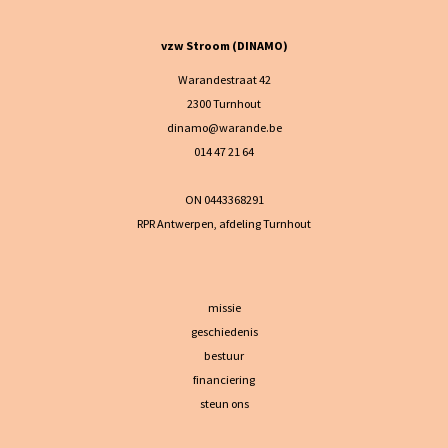
vzw Stroom (DINAMO)
Warandestraat 42
2300 Turnhout
dinamo@warande.be
014 47 21 64
ON 0443368291
RPR Antwerpen, afdeling Turnhout
missie
geschiedenis
bestuur
financiering
steun ons