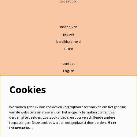
cadeaubon
inschrijven
prijzen
bereikbaarheid
GDPR
contact
English
Cookies
volg ons
We maken gebruik van cookies en vergelijkbare technieken om het gebruik
van de website te analyseren, om het mogelijk te maken content van
derden af te beelden, zoals ook video’s, en voor verschillende andere
meld je aan voor de nieuwsbrief
toepassingen. Deze cookies worden ook geplaatst door derden.
Meer
informatie…