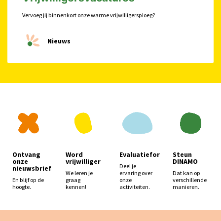
Vervoeg jij binnenkort onze warme vrijwilligersploeg?
Nieuws
Evaluatieformulier
Steun
Ontvang
Word
DINAMO
onze
vrijwilliger
Deel je
nieuwsbrief
ervaring over
Dat kan op
We leren je
onze
verschillende
En blijf op de
graag
activiteiten.
manieren.
hoogte.
kennen!