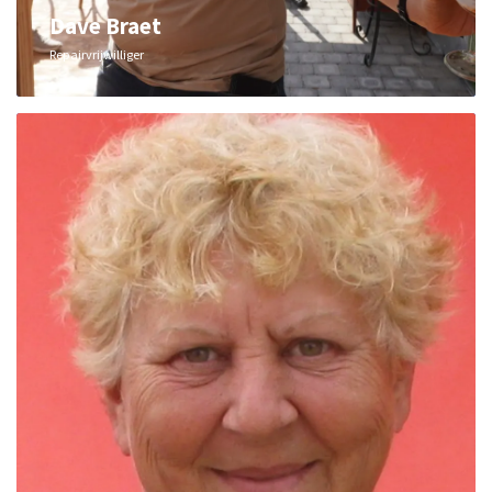
Dave Braet
Repairvrijwilliger