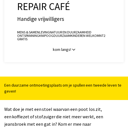
REPAIR CAFÉ
Handige vrijwilligers
MENS & SAMENLEVING
NATUUR EN DUURZAAMHEID
ONTSPANNING
KNIPOOG
DUURZAAM
KINDEREN WELKOM
NT2
GRATIS
kom langs!
Een duurzame ontmoetingsplaats om je spullen een tweede leven te
geven!
Wat doe je met een stoel waarvan een poot los zit,
een koffiezet of stofzuiger die niet meer werkt, een
jeansbroek met een gat in? Kom er mee naar