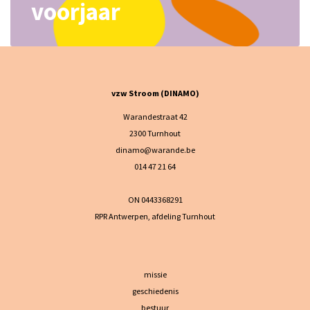
voorjaar
vzw Stroom (DINAMO)
Warandestraat 42
2300 Turnhout
dinamo@warande.be
014 47 21 64
ON 0443368291
RPR Antwerpen, afdeling Turnhout
missie
geschiedenis
bestuur