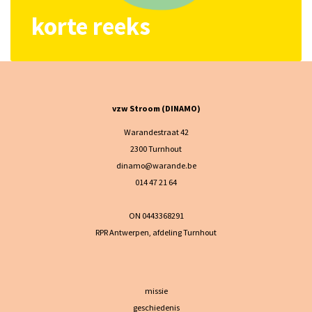
korte reeks
vzw Stroom (DINAMO)
Warandestraat 42
2300 Turnhout
dinamo@warande.be
014 47 21 64
ON 0443368291
RPR Antwerpen, afdeling Turnhout
missie
geschiedenis