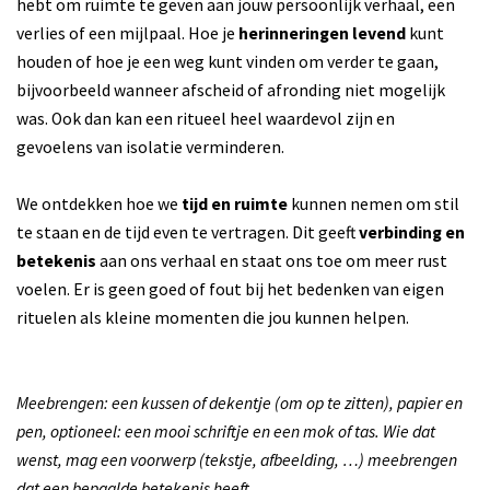
hebt om ruimte te geven aan jouw persoonlijk verhaal, een
verlies of een mijlpaal. Hoe je
herinneringen levend
kunt
men
Inzoomen
houden of hoe je een weg kunt vinden om verder te gaan,
bijvoorbeeld wanneer afscheid of afronding niet mogelijk
was. Ook dan kan een ritueel heel waardevol zijn en
gevoelens van isolatie verminderen.
We ontdekken hoe we
tijd en ruimte
kunnen nemen om stil
te staan en de tijd even te vertragen. Dit geeft
verbinding en
betekenis
aan ons verhaal en staat ons toe om meer rust
voelen. Er is geen goed of fout bij het bedenken van eigen
rituelen als kleine momenten die jou kunnen helpen.
Meebrengen: een kussen of dekentje (om op te zitten), papier en
pen, optioneel: een mooi schriftje en een mok of tas. Wie dat
wenst, mag een voorwerp (tekstje, afbeelding, …) meebrengen
dat een bepaalde betekenis heeft.