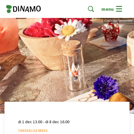
menu
Cindy Van Genechten
di 1 dec
13.00
-
di 8 dec
16.00
TWEEDELIGE REEKS