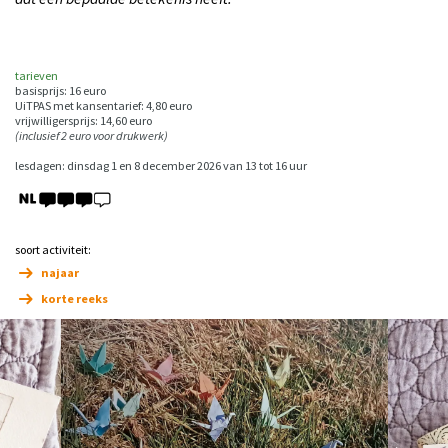
tarieven
basisprijs: 16 euro
UiTPAS met kansentarief: 4,80 euro
vrijwilligersprijs: 14,60 euro
(inclusief 2 euro voor drukwerk)
lesdagen: dinsdag 1 en 8 december 2026 van 13 tot 16 uur
soort activiteit:
najaar
korte reeks
Overslaan