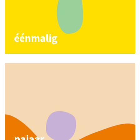
éénmalig
najaar