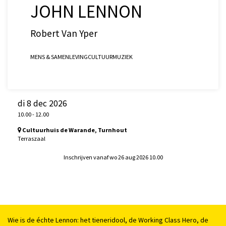
JOHN LENNON
Robert Van Yper
MENS & SAMENLEVING
CULTUUR
MUZIEK
di 8 dec 2026
10.00
-
12.00
Cultuurhuis de Warande, Turnhout
Terraszaal
Inschrijven vanaf wo 26 aug 2026 10.00
Wie is de échte Lennon: het tieneridool, de Working Class Hero, de