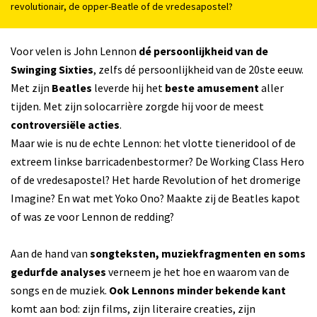
revolutionair, de opper-Beatle of de vredesapostel?
Voor velen is John Lennon
dé persoonlijkheid van de
Swinging Sixties
, zelfs dé persoonlijkheid van de 20ste eeuw.
Met zijn
Beatles
leverde hij het
beste amusement
aller
tijden. Met zijn solocarrière zorgde hij voor de meest
controversiële acties
.
Maar wie is nu de echte Lennon: het vlotte tieneridool of de
extreem linkse barricadenbestormer? De Working Class Hero
of de vredesapostel? Het harde Revolution of het dromerige
Imagine? En wat met Yoko Ono? Maakte zij de Beatles kapot
of was ze voor Lennon de redding?
Aan de hand van
songteksten, muziekfragmenten en soms
gedurfde analyses
verneem je het hoe en waarom van de
songs en de muziek.
Ook Lennons minder bekende kant
komt aan bod: zijn films, zijn literaire creaties, zijn