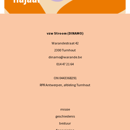
vzw Stroom (DINAMO)
Warandestraat 42
2300 Turnhout
dinamo@warande.be
014 47 21 64
ON 0443368291
RPR Antwerpen, afdeling Turnhout
missie
geschiedenis
bestuur