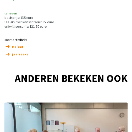
tarieven
basisprijs: 135 euro
UiTPAS met kansentarief: 27 euro
vrijwilligersprijs: 121,50 euro
soort activiteit:
najaar
jaarreeks
ANDEREN BEKEKEN OOK
Overslaan