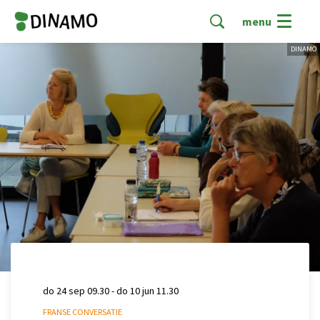
menu
DINAMO
do 24 sep
09.30
-
do 10 jun
11.30
FRANSE CONVERSATIE