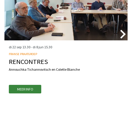
di 22 sep
13.30
-
di 8 jun
15.30
FRANSE PRAATGROEP
RENCONTRES
Annouchka Tichannovitsch en Colette Blanche
MEER INFO