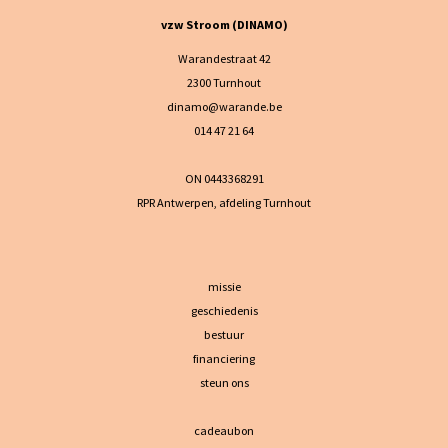
vzw Stroom (DINAMO)
Warandestraat 42
2300 Turnhout
dinamo@warande.be
014 47 21 64
ON 0443368291
RPR Antwerpen, afdeling Turnhout
missie
geschiedenis
bestuur
financiering
steun ons
cadeaubon