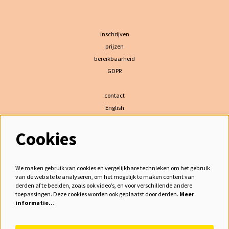
inschrijven
prijzen
bereikbaarheid
GDPR
contact
English
Cookies
volg ons
We maken gebruik van cookies en vergelijkbare technieken om het gebruik
van de website te analyseren, om het mogelijk te maken content van
derden af te beelden, zoals ook video’s, en voor verschillende andere
meld je aan voor de nieuwsbrief
toepassingen. Deze cookies worden ook geplaatst door derden.
Meer
informatie…
inschrijven