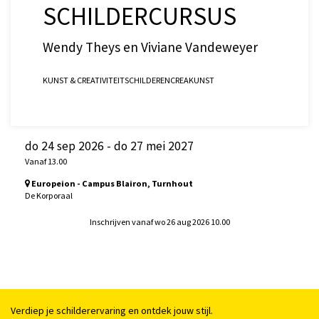
SCHILDERCURSUS
Wendy Theys en Viviane Vandeweyer
KUNST & CREATIVITEIT
SCHILDEREN
CREA
KUNST
do 24 sep 2026
-
do 27 mei 2027
Vanaf 13.00
Europeion - Campus Blairon, Turnhout
De Korporaal
Inschrijven vanaf wo 26 aug 2026 10.00
Verdiep je schilderervaring en ontdek jouw stijl.