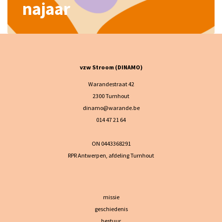
najaar
vzw Stroom (DINAMO)
Warandestraat 42
2300 Turnhout
dinamo@warande.be
014 47 21 64
ON 0443368291
RPR Antwerpen, afdeling Turnhout
missie
geschiedenis
bestuur