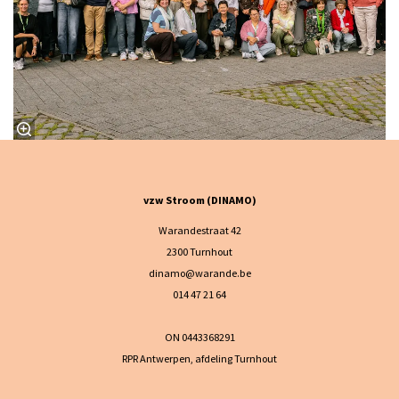
vzw Stroom (DINAMO)
Warandestraat 42
2300 Turnhout
dinamo@warande.be
014 47 21 64
ON 0443368291
RPR Antwerpen, afdeling Turnhout