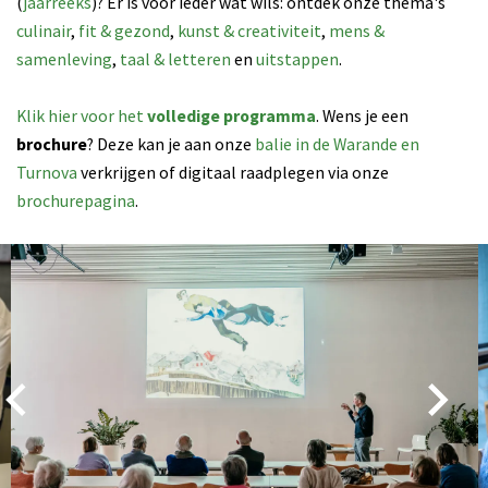
(
jaarreeks
)? Er is voor ieder wat wils: ontdek onze thema's
culinair
,
fit & gezond
,
kunst & creativiteit
,
mens &
samenleving
,
taal & letteren
en
uitstappen
.
Klik hier voor het
volledige programma
. Wens je een
brochure
? Deze kan je aan onze
balie in de Warande en
Turnova
verkrijgen of digitaal raadplegen via onze
brochurepagina
.
Overslaan