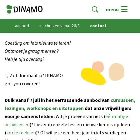
menu
aanbod
inschrijven vanaf 26/8
contact
Goesting om iets nieuws te leren?
Ontmoet je graag mensen?
Heb je tijd overdag?
1, 2 of driemaal ja? DINAMO
got you covered!
Duik vanaf 7 juli in het verrassende aanbod van
cursussen,
lezingen, workshops en uitstappen
dat onze vrijwilligers
voor je samenstelden.
Wil je proeven van iets (
éénmalige
activiteiten
)? Liever in enkele lessen nieuwe kennis opdoen
(
korte reeksen
)? Of wil je je een heel jaar in iets verdiepen