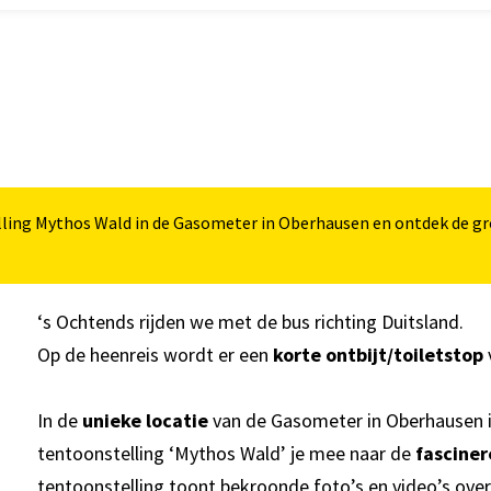
ling Mythos Wald in de Gasometer in Oberhausen en ontdek de g
‘s Ochtends rijden we met de bus richting Duitsland.
Op de heenreis wordt er een
korte ontbijt/toiletstop
In de
unieke locatie
van de Gasometer in Oberhausen 
tentoonstelling ‘Mythos Wald’ je mee naar de
fascine
tentoonstelling toont bekroonde foto’s en video’s ov