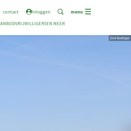
contact
Inloggen
menu
AANBOD
VRIJWILLIGERS
EN MEER
Dirk Boettger