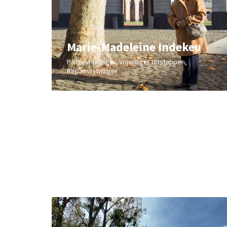
Marie-Madeleine Indekeu
Pauzevrijwilliger, Vrijwilliger Uitstappen,
Repairvrijwilliger
Overslaan