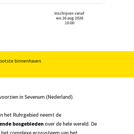
Inschrijven vanaf
wo 26 aug 2026
10.00
rootste binnenhaven
voorzien in Sevenum (Nederland).
in het Ruhrgebied neemt de
rende bosgebieden
over de hele wereld. De
er het complexe ecosysteem van het