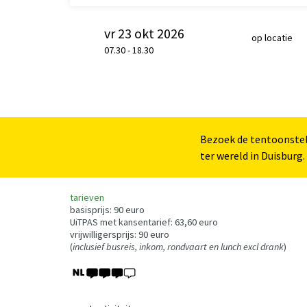
vr 23 okt 2026
op locatie
07.30
-
18.30
Bezoek de tentoonstel
ter wereld in Duisburg.
tarieven
basisprijs: 90 euro
UiTPAS met kansentarief: 63,60 euro
vrijwilligersprijs: 90 euro
(
inclusief busreis, inkom, rondvaart en lunch excl drank
)