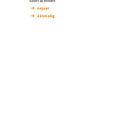
soort activiteit:
najaar
éénmalig