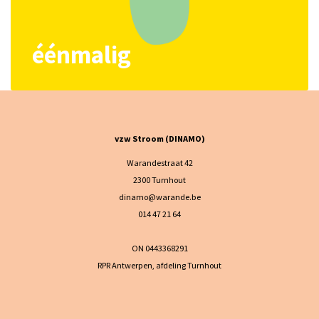
éénmalig
vzw Stroom (DINAMO)
Warandestraat 42
2300 Turnhout
dinamo@warande.be
014 47 21 64
ON 0443368291
RPR Antwerpen, afdeling Turnhout