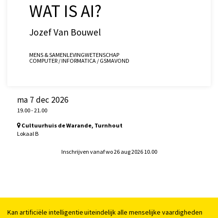
WAT IS AI?
Jozef Van Bouwel
MENS & SAMENLEVING
WETENSCHAP
COMPUTER / INFORMATICA / GSM
AVOND
ma 7 dec 2026
19.00
-
21.00
Cultuurhuis de Warande, Turnhout
Lokaal B
Inschrijven vanaf wo 26 aug 2026 10.00
Kan artificiële intelligentie uiteindelijk alle menselijke vaardigheden