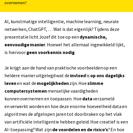
overnemen?
AI, kunstmatige intelligentie, machine learning, neurale
netwerken, ChatGPT, … Wat is dat eigenlijk? Tijdens deze
presentatie licht Jozef dit toe op een
dynamische,
eenvoudige manier
. Hoewel het allemaal ingewikkeld lijkt,
is hiervoor
geen voorkennis nodig
.
Je krijgt aan de hand van praktische voorbeelden op een
heldere manier uitgelegd wat de
invloed
is
op ons dagelijks
leven
en wat de
mogelijkheden
zijn. Hoe
slimme
computersystemen
menselijke vaardigheden
kunnen overnemen en toepassen. Hoe
data
verzameld
en verwerkt worden en hoe deze enorme hoeveelheid data en
algoritmes de afgelopen jaren tot doorbraken op het vlak
van artificiële intelligentie hebben geleid. Hoe creatief is een
AI-toepassing? Wat zijn
de voordelen en de risico’s
? En hoe