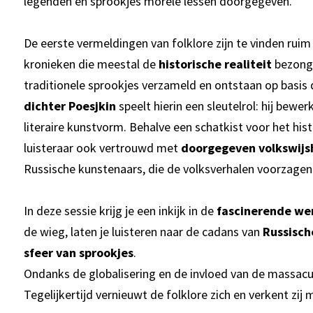
legenden en sprookjes morele lessen doorgegeven.
De eerste vermeldingen van folklore zijn te vinden rui
kronieken die meestal de
historische realiteit
bezong
traditionele sprookjes verzameld en ontstaan op basis
dichter Poesjkin
speelt hierin een sleutelrol: hij bewe
literaire kunstvorm. Behalve een schatkist voor het his
luisteraar ook vertrouwd met
doorgegeven volkswijs
Russische kunstenaars, die de volksverhalen voorzagen v
In deze sessie krijg je een inkijk in de
fascinerende wer
de wieg, laten je luisteren naar de cadans van
Russisch
sfeer van sprookjes
.
Ondanks de globalisering en de invloed van de massacult
Tegelijkertijd vernieuwt de folklore zich en verkent zi