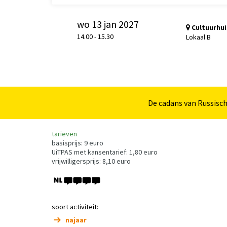
wo 13 jan 2027
Cultuurhui
14.00
-
15.30
Lokaal B
De cadans van Russisch
tarieven
basisprijs: 9 euro
UiTPAS met kansentarief: 1,80 euro
vrijwilligersprijs: 8,10 euro
soort activiteit:
najaar