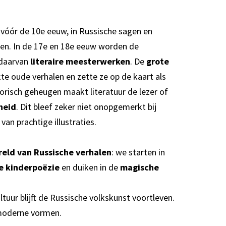
m vóór de 10e eeuw, in Russische sagen en
en. In de 17e en 18e eeuw worden de
 daarvan
literaire meesterwerken
. De
grote
rkte oude verhalen en zette ze op de kaart als
torisch geheugen maakt literatuur de lezer of
heid
. Dit bleef zeker niet onopgemerkt bij
an prachtige illustraties.
eld van Russische verhalen
: we starten in
e kinderpoëzie
en duiken in de
magische
uur blijft de Russische volkskunst voortleven.
j moderne vormen.