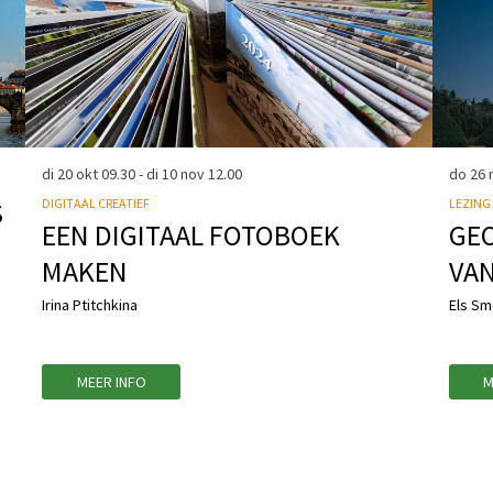
di 20 okt
09.30
-
di 10 nov
12.00
do 26
S
DIGITAAL CREATIEF
LEZING
EEN DIGITAAL FOTOBOEK
GEO
MAKEN
VAN
Irina Ptitchkina
Els Sm
MEER INFO
M