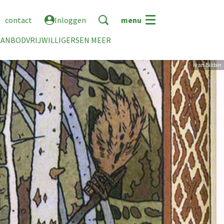
contact
Inloggen
menu
AANBOD
VRIJWILLIGERS
EN MEER
Ivan Bilibin