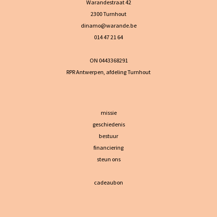
Warandestraat 42
2300 Turnhout
dinamo@warande.be
014 47 21 64
ON 0443368291
RPR Antwerpen, afdeling Turnhout
missie
geschiedenis
bestuur
financiering
steun ons
cadeaubon