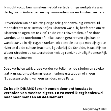
Ik mocht volop kennismaken met dit verleden: mijn werkplaats was
dertig jaar in Antwerpen en mijn voorouders waren Amsterdammers.
Dit verleden kan de nieuwsgierige reiziger eenvoudig ervaren. Hij
moet slechts naar Bertus Aafjes luisteren want ‘ hij heeft oren om te
luisteren en ogen om te zien’. En de vele reisverhalen, of ze door
Goethe, Cees Noteboom of Hella Haasse geschreven zijn, kan de
wandelaar zo in zijn rugzak steken. Dit centrale Europa met zijn grote
rivieren die de cultuur brachten, ligt vlakbij. De Schelde, Maas, Rijn en
Weser strooien de cultuursteden kwistig rond. Het Heilig Roomse Rijk
ligt er te sluimeren.
Deze verhalen wil ik graag verder vertellen en de steden en streken
laat ik graag ontdekken in lessen, tijdens uitstappen of in een
‘Strausswirtschaft’ van een wijndorp in de Palts.
Zo heb ik DINAMO leren kennen door enthousiaste
verhalen van medereizigers. En zo werd ik erg benieuwd
naar haar mensen en deelnemers.
toegevoegd 2020