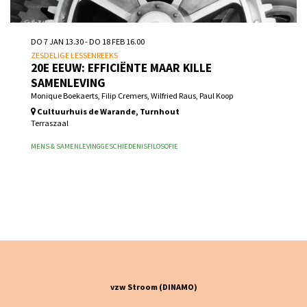
DO 7 JAN
13.30
-
DO 18 FEB
16.00
ZESDELIGE LESSENREEKS
20E EEUW: EFFICIËNTE MAAR KILLE
SAMENLEVING
Monique Boekaerts, Filip Cremers, Wilfried Raus, Paul Koop
Cultuurhuis de Warande, Turnhout
Terraszaal
MENS & SAMENLEVING
GESCHIEDENIS
FILOSOFIE
Inschrijven vanaf wo 26 aug 2026 10.00
vzw Stroom (DINAMO)