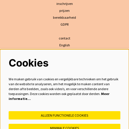
inschrijven
prijzen
bereikbaarheid
GDPR
contact
English
Cookies
volg ons
We maken gebruik van cookies en vergelijkbare technieken om het gebruik
van de website te analyseren, om het mogelijk te maken content van
derden af te beelden, zoals ook video’s, en voor verschillende andere
meld je aan voor de nieuwsbrief
toepassingen. Deze cookies worden ook geplaatst door derden.
Meer
informatie…
inschrijven
ALLEEN FUNCTIONELE COOKIES
MINIMALE COOKIES