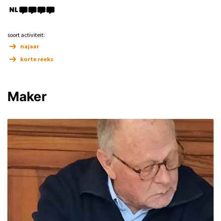
soort activiteit:
najaar
korte reeks
Maker