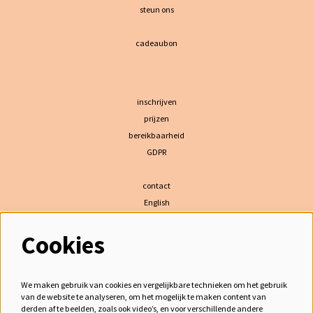
steun ons
cadeaubon
inschrijven
prijzen
bereikbaarheid
GDPR
contact
English
Cookies
volg ons
We maken gebruik van cookies en vergelijkbare technieken om het gebruik
van de website te analyseren, om het mogelijk te maken content van
derden af te beelden, zoals ook video’s, en voor verschillende andere