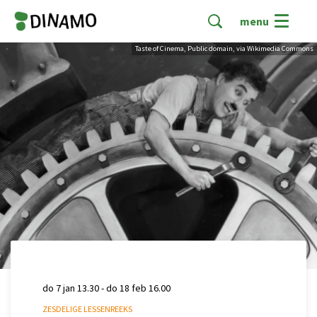
menu
Taste of Cinema, Public domain, via Wikimedia Commons
do 7 jan
13.30
-
do 18 feb
16.00
ZESDELIGE LESSENREEKS