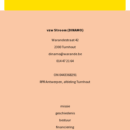
vzw Stroom (DINAMO)
Warandestraat 42
2300 Turnhout
dinamo@warande.be
014 47 21 64
ON 0443368291
RPR Antwerpen, afdeling Turnhout
missie
geschiedenis
bestuur
financiering