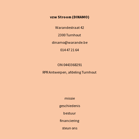
vzw Stroom (DINAMO)
Warandestraat 42
2300 Turnhout
dinamo@warande.be
014 47 21 64
ON 0443368291
RPR Antwerpen, afdeling Turnhout
missie
geschiedenis
bestuur
financiering
steun ons