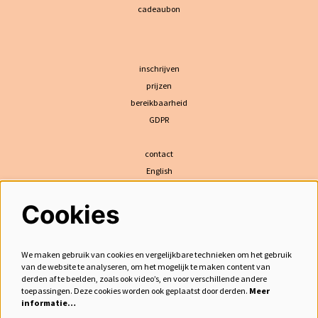
cadeaubon
inschrijven
prijzen
bereikbaarheid
GDPR
contact
English
Cookies
volg ons
We maken gebruik van cookies en vergelijkbare technieken om het gebruik
van de website te analyseren, om het mogelijk te maken content van
derden af te beelden, zoals ook video’s, en voor verschillende andere
meld je aan voor de nieuwsbrief
toepassingen. Deze cookies worden ook geplaatst door derden.
Meer
informatie…