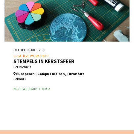
DI 1 DEC
09.00 - 12.00
CREATIEVE WORKSHOP
STEMPELS IN KERSTSFEER
Eef Michiels
Europeion - Campus Blairon, Turnhout
Lokaal 2
KUNST & CREATIVITEIT
CREA
Inschrijven vanaf wo 26 aug 2026 10.00