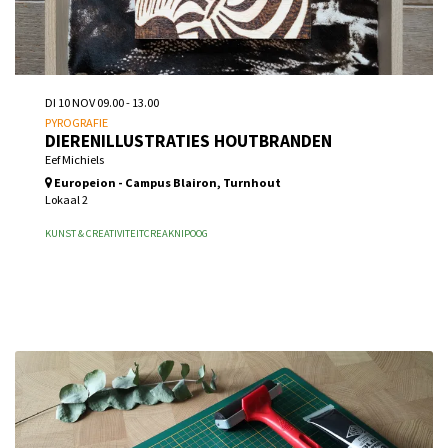
DI 10 NOV
09.00 - 13.00
PYROGRAFIE
DIERENILLUSTRATIES HOUTBRANDEN
Eef Michiels
Europeion - Campus Blairon, Turnhout
Lokaal 2
KUNST & CREATIVITEIT
CREA
KNIPOOG
Inschrijven vanaf wo 26 aug 2026 10.00