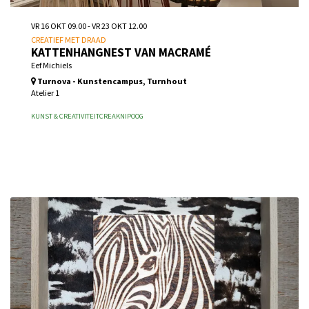
VR 16 OKT
09.00
-
VR 23 OKT
12.00
CREATIEF MET DRAAD
KATTENHANGNEST VAN MACRAMÉ
Eef Michiels
Turnova - Kunstencampus, Turnhout
Atelier 1
KUNST & CREATIVITEIT
CREA
KNIPOOG
Inschrijven vanaf wo 26 aug 2026 10.00