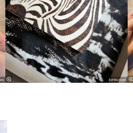
els
Eef Michiels