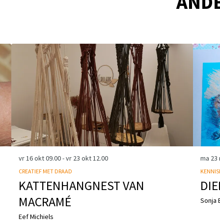
AND
vr 16 okt
09.00
-
vr 23 okt
12.00
ma 23
CREATIEF MET DRAAD
KENNIS
KATTENHANGNEST VAN
DIE
MACRAMÉ
Sonja 
Eef Michiels