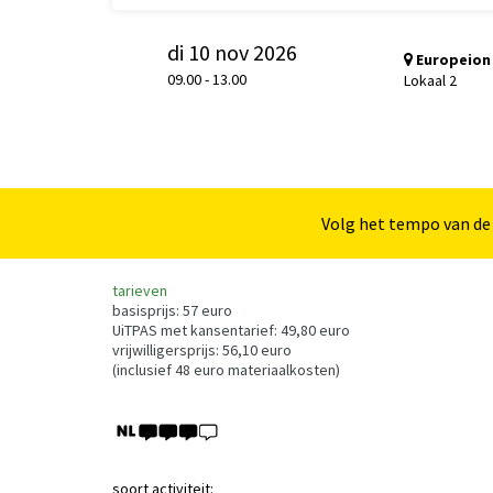
di 10 nov 2026
Europeion 
09.00
-
13.00
Lokaal 2
Inzoomen
Volg het tempo van de
tarieven
basisprijs: 57 euro
UiTPAS met kansentarief: 49,80 euro
vrijwilligersprijs: 56,10 euro
(inclusief 48 euro materiaalkosten)
soort activiteit: