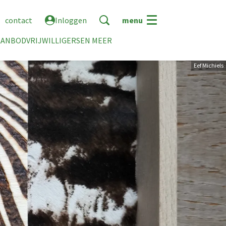
contact
Inloggen
menu
AANBOD
VRIJWILLIGERS
EN MEER
Eef Michiels