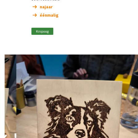
najaar
éénmalig
Knipoog
Overslaan