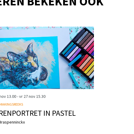
EREN BEKEKEN OOK
 nov
13.00
-
vr 27 nov
15.30
MAKINGSREEKS
RENPORTRET IN PASTEL
Braspenninckx