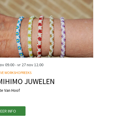
nov
09.00
-
vr 27 nov
12.00
EVE WORKSHOPREEKS
MIHIMO JUWELEN
te Van Hoof
EER INFO