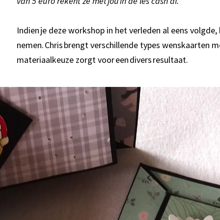
van 5 euro rekent ze met jou in de les cash af.
Indien je deze workshop in het verleden al eens volgde,
nemen. Chris brengt verschillende types wenskaarten mee
materiaalkeuze zorgt voor een divers resultaat.