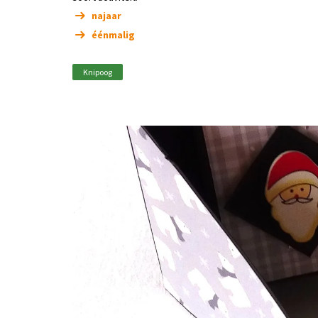
najaar
éénmalig
Knipoog