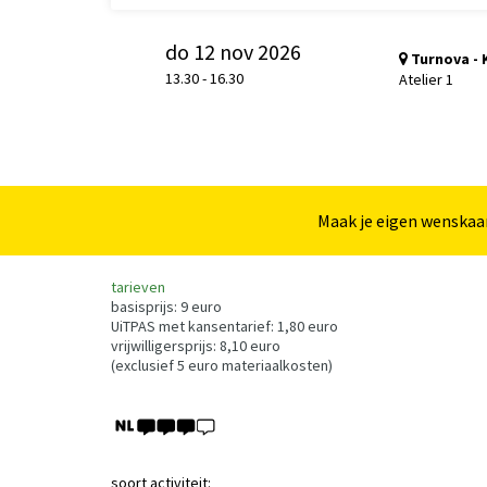
do 12 nov 2026
Turnova -
13.30
-
16.30
Atelier 1
Maak je eigen wenskaa
tarieven
basisprijs: 9 euro
UiTPAS met kansentarief: 1,80 euro
vrijwilligersprijs: 8,10 euro
(exclusief 5 euro materiaalkosten)
soort activiteit: