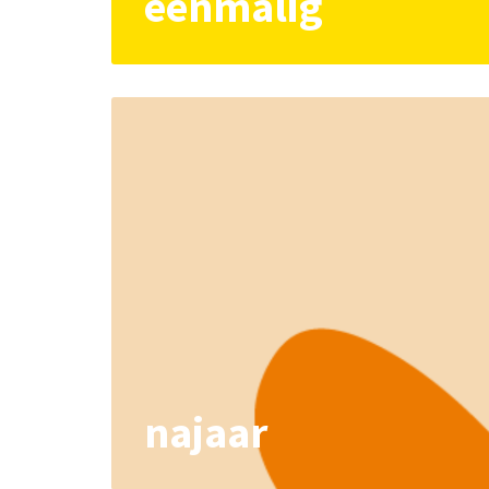
éénmalig
najaar