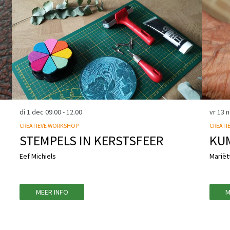
di 1 dec
09.00 - 12.00
vr 13 
CREATIEVE WORKSHOP
CREATI
STEMPELS IN KERSTSFEER
KU
Eef Michiels
Mariët
MEER INFO
M