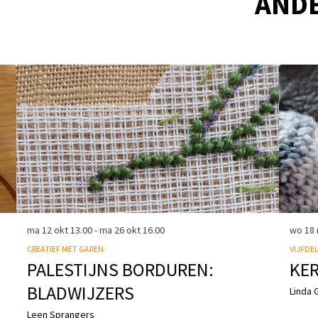
AND
ma 12 okt
13.00
-
ma 26 okt
16.00
wo 18
CREATIEF MET GAREN
VIJFDE
PALESTIJNS BORDUREN:
KER
BLADWIJZERS
Linda 
Leen Sprangers