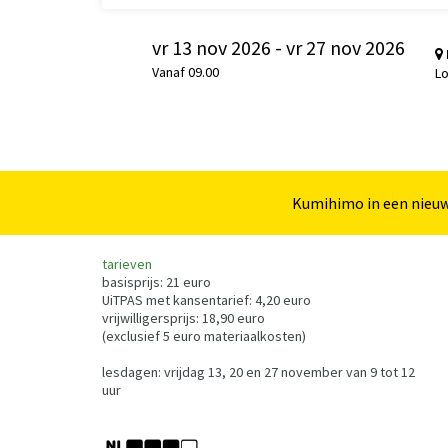
vr 13 nov 2026
-
vr 27 nov 2026
Vanaf 09.00
Lo
Kumihimo in een nieuw
Inzoomen
tarieven
basisprijs: 21 euro
UiTPAS met kansentarief: 4,20 euro
vrijwilligersprijs: 18,90 euro
(exclusief 5 euro materiaalkosten)
lesdagen: vrijdag 13, 20 en 27 november van 9 tot 12
uur