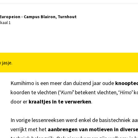
Europeion - Campus Blairon, Turnhout
kaal 1
 jasje.
Kumihimo is een meer dan duizend jaar oude
knoopte
koorden te vlechten (‘
Kumi
’ betekent vlechten, ‘
Himo
’ 
door er
kraaltjes in te verwerken
.
In vorige lessenreeksen werd enkel de basistechniek aa
verrijkt met het
aanbrengen van motieven in diverse