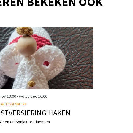
EREN BEKEKEN OOK
 nov
13.00
-
wo 16 dec
16.00
LIGE LESSENREEKS
STVERSIERING HAKEN
Gijsen en Sonja Corstiaensen