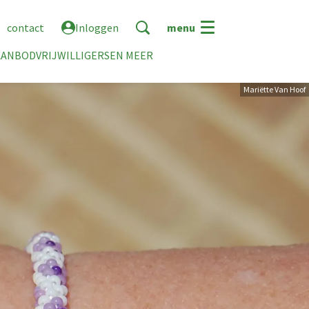
contact
Inloggen
menu
AANBOD
VRIJWILLIGERS
EN MEER
Mariëtte Van Hoof