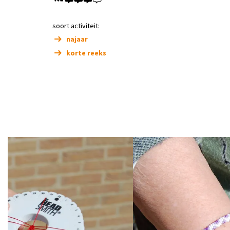
soort activiteit:
najaar
korte reeks
Overslaan