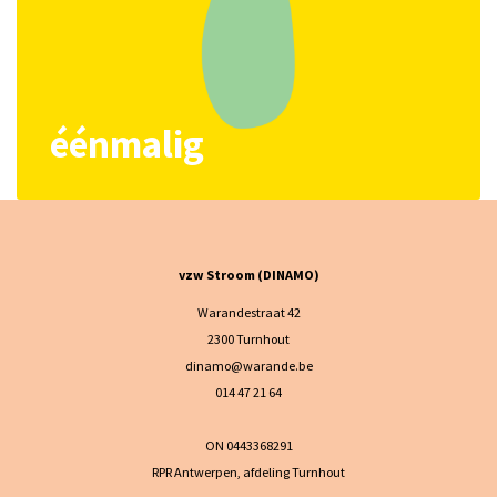
éénmalig
vzw Stroom (DINAMO)
Warandestraat 42
2300 Turnhout
dinamo@warande.be
014 47 21 64
ON 0443368291
RPR Antwerpen, afdeling Turnhout