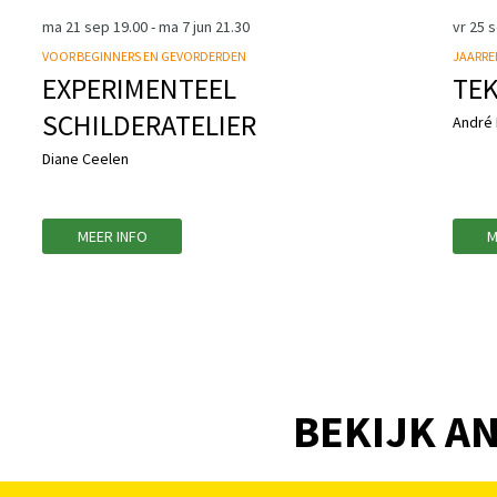
ma 21 sep
19.00
-
ma 7 jun
21.30
vr 25 
VOOR BEGINNERS EN GEVORDERDEN
JAARRE
EXPERIMENTEEL
TEK
SCHILDERATELIER
André 
Diane Ceelen
MEER INFO
M
BEKIJK AN