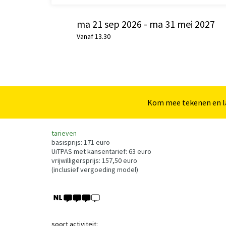
ma 21 sep 2026
-
ma 31 mei 2027
Vanaf 13.30
Kom mee tekenen en la
tarieven
basisprijs: 171 euro
UiTPAS met kansentarief: 63 euro
vrijwilligersprijs: 157,50 euro
(inclusief vergoeding model)
soort activiteit: