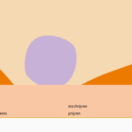
inschrijven
enis
prijzen
bereikbaarheid
ing
GDPR