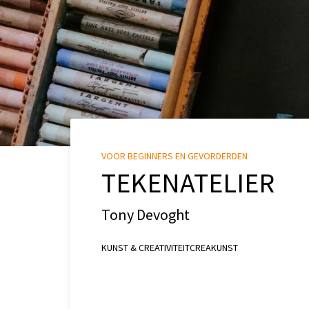
VOOR BEGINNERS EN GEVORDERDEN
TEKENATELIER
Tony Devoght
KUNST & CREATIVITEIT
CREA
KUNST