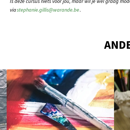
Is deze cursus niets voor jou, maar wil je wel graag mo
via
stephanie.gillis@warande.be
.
AND