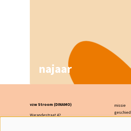
najaar
vzw Stroom (DINAMO)
missie
geschied
Warandestraat 42
bestuur
2300 Turnhout
financier
dinamo@warande.be