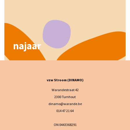
najaar
vzw Stroom (DINAMO)
Warandestraat 42
2300 Turnhout
dinamo@warande.be
014 47 21 64
ON 0443368291