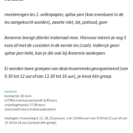
meebrengen les 1: oefenpapier, spitse pen (kan eventueel in de
les aangekocht worden), zwarte inkt, lat, potlood, gom
Annemie brengt allerlei materiaal mee. Hiervoor rekent ze nog 5
euro af met de cursisten in de eerste les (cash). Indien je geen
spitse pen hebt, kan je die ook bij Annemie aankopen.
Er worden twee groepen van deze lessenreeks georganiseerd (van
9.30 tot 12 uur of van 13.30 tot 16 uur), je kiest één groep.
tarieven
basisprijs: 42 euro
UiTPAS met kansentarief: 8,40 euro
vrijwilligersprijs: 37,80 euro
(exclusief 5 euro materiaalkosten)
lesdagen: maandag 4, 11, 18, 25 januari, 1 en 15 februari van 9.30 tot 12 uur of van
13.30 tot 16 uur (je kiest één groep)