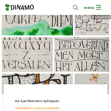
menu
Annemie Evrard
ma 4 jan
Meerdere tijdstippen
LESSENREEKS VOOR GEVORDERDEN