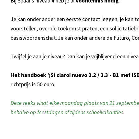
Bij Spaans niveau 4 heb je al
voorkennis nodig
.
Je kan onder ander een eerste contact leggen, je kan t
voorstellen, over de toekomst praten, een sollicitatiebri
basiswoordenschat. Je kan onder andere de Futuro, C
Twijfel je aan je niveau? Dan kan je vrijblijvend een niv
Het handboek '¡Sí claro! nuevo 2.2 / 2.3 - B1 met I
richtprijs is 50 euro.
Deze reeks vindt elke maandag plaats van 21 september t
behalve op feestdagen of tijdens schoolvakanties
.