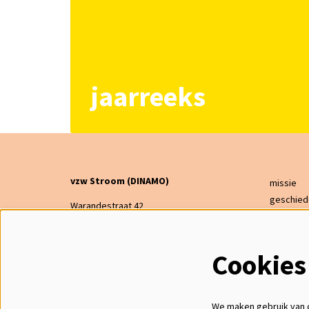
jaarreeks
vzw Stroom (DINAMO)
missie
geschied
Warandestraat 42
bestuur
2300 Turnhout
financier
dinamo@warande.be
steun on
Cookies
014 47 21 64
cadeaub
ON 0443368291
RPR Antwerpen, afdeling Turnhout
We maken gebruik van c