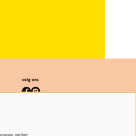
volg ons
meld je aan voor de nieuwsbrief
inschrijven
lyseren, om het