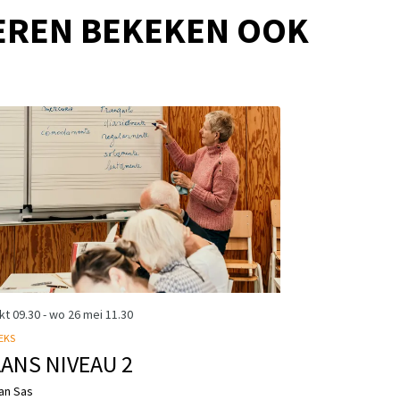
EREN BEKEKEN OOK
okt
09.30
-
wo 26 mei
11.30
EKS
ANS NIVEAU 2
an Sas