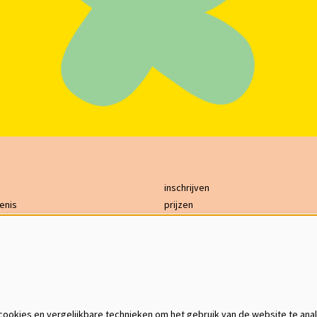
inschrijven
enis
prijzen
bereikbaarheid
ing
GDPR
s
contact
on
English
ookies en vergelijkbare technieken om het gebruik van de website te ana