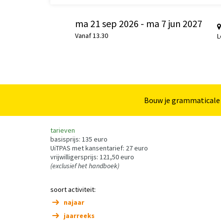
ma 21 sep 2026
-
ma 7 jun 2027
Vanaf 13.30
L
Bouw je grammaticale 
tarieven
basisprijs: 135 euro
UiTPAS met kansentarief: 27 euro
vrijwilligersprijs: 121,50 euro
(exclusief het handboek)
soort activiteit:
najaar
jaarreeks