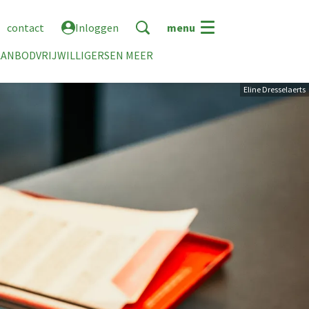
contact
Inloggen
menu
AANBOD
VRIJWILLIGERS
EN MEER
Eline Dresselaerts