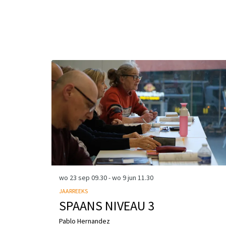
Overslaan
wo 23 sep
09.30
-
wo 9 jun
11.30
JAARREEKS
SPAANS NIVEAU 3
Pablo Hernandez