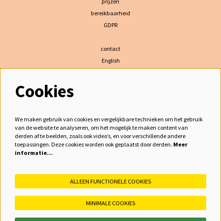
prijzen
bereikbaarheid
GDPR
contact
English
Cookies
volg ons
We maken gebruik van cookies en vergelijkbare technieken om het gebruik
van de website te analyseren, om het mogelijk te maken content van
derden af te beelden, zoals ook video’s, en voor verschillende andere
meld je aan voor de nieuwsbrief
toepassingen. Deze cookies worden ook geplaatst door derden.
Meer
informatie…
inschrijven
ALLEEN FUNCTIONELE COOKIES
MINIMALE COOKIES