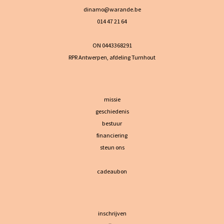
dinamo@warande.be
014 47 21 64
ON 0443368291
RPR Antwerpen, afdeling Turnhout
missie
geschiedenis
bestuur
financiering
steun ons
cadeaubon
inschrijven