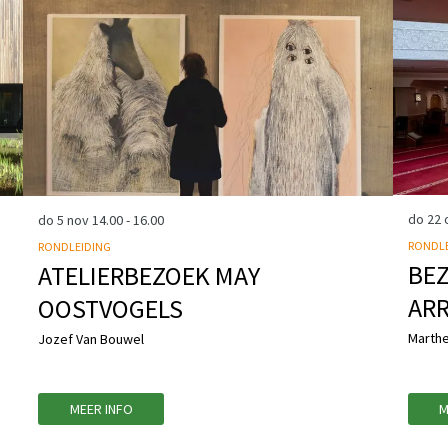
do 22 
do 5 nov
14.00 - 16.00
RONDLE
RONDLEIDING
BE
ATELIERBEZOEK MAY
AR
OOSTVOGELS
Marthe
Jozef Van Bouwel
MEER INFO
M