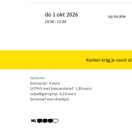
do 1 okt 2026
op locatie
10.30
-
12.30
Kanker krijg je nooit a
tarieven
basisprijs: 9 euro
UiTPAS met kansentarief: 1,80 euro
vrijwilligersprijs: 8,10 euro
(inclusief een drankje)