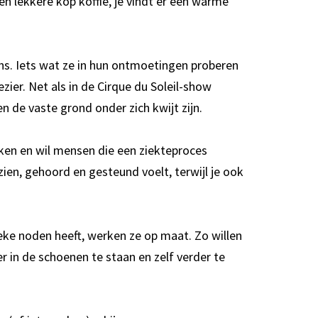
 lekkere kop koffie, je vindt er een warme
ns. Iets wat ze in hun ontmoetingen proberen
ezier. Net als in de Cirque du Soleil-show
en de vaste grond onder zich kwijt zijn.
ken en wil mensen die een ziekteproces
ien, gehoord en gesteund voelt, terwijl je ook
eke noden heeft, werken ze op maat. Zo willen
r in de schoenen te staan en zelf verder te