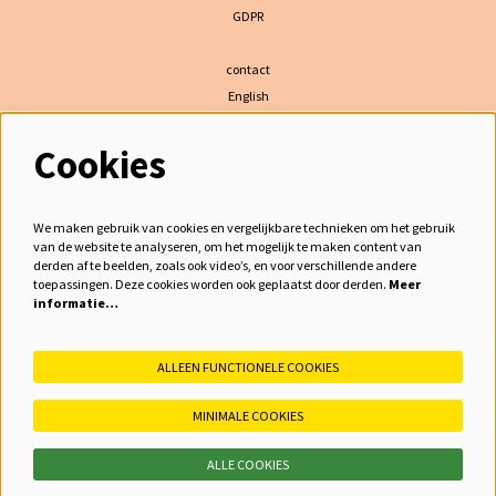
GDPR
contact
English
Cookies
volg ons
We maken gebruik van cookies en vergelijkbare technieken om het gebruik
van de website te analyseren, om het mogelijk te maken content van
derden af te beelden, zoals ook video’s, en voor verschillende andere
meld je aan voor de nieuwsbrief
toepassingen. Deze cookies worden ook geplaatst door derden.
Meer
informatie…
inschrijven
ALLEEN FUNCTIONELE COOKIES
MINIMALE COOKIES
ALLE COOKIES