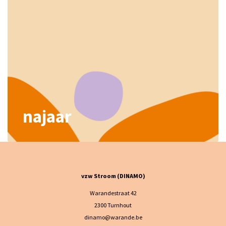
najaar
vzw Stroom (DINAMO)
Warandestraat 42
2300 Turnhout
dinamo@warande.be