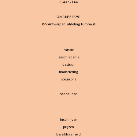
014 47 21 64
ON 0443368291
RPR Antwerpen, afdeling Turnhout
missie
geschiedenis
bestuur
financiering
steun ons
cadeaubon
inschrijven
prijzen
bereikbaarheid