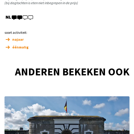
(bij dagtochten is eten niet inbegrepen in de prijs)
soort activiteit:
najaar
éénmalig
ANDEREN BEKEKEN OOK
Overslaan