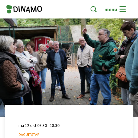
menu
Marc Thys
ma 12 okt
08.30 - 18.30
DAGUITSTAP