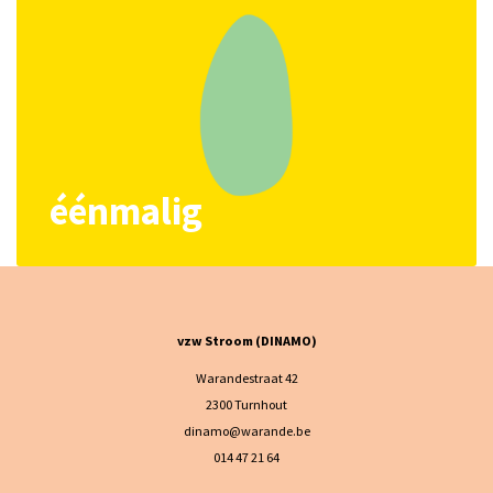
éénmalig
vzw Stroom (DINAMO)
Warandestraat 42
2300 Turnhout
dinamo@warande.be
014 47 21 64