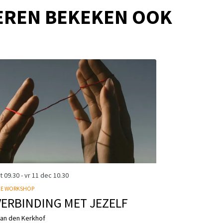
EREN BEKEKEN OOK
kt
09.30
-
vr 11 dec
10.30
GE WORKSHOP
VERBINDING MET JEZELF
Van den Kerkhof