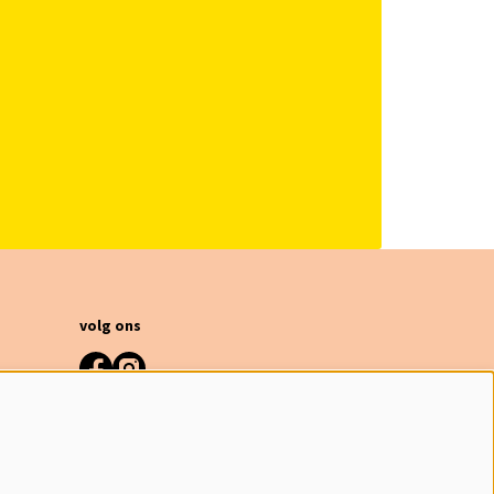
volg ons
meld je aan voor de nieuwsbrief
inschrijven