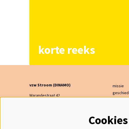
korte reeks
vzw Stroom (DINAMO)
missie
geschied
Warandestraat 42
bestuur
2300 Turnhout
financier
dinamo@warande.be
steun on
Cookies
014 47 21 64
cadeaub