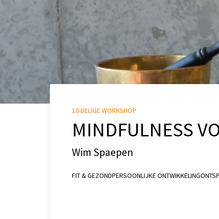
10-DELIGE WORKSHOP
MINDFULNESS V
Wim Spaepen
FIT & GEZOND
PERSOONLIJKE ONTWIKKELING
ONTSP