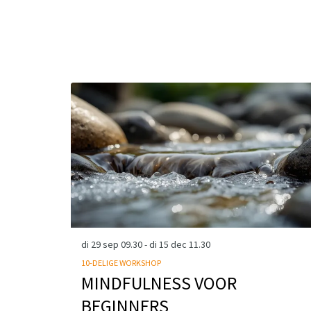
Overslaan
di 29 sep
09.30
-
di 15 dec
11.30
10-DELIGE WORKSHOP
MINDFULNESS VOOR
BEGINNERS