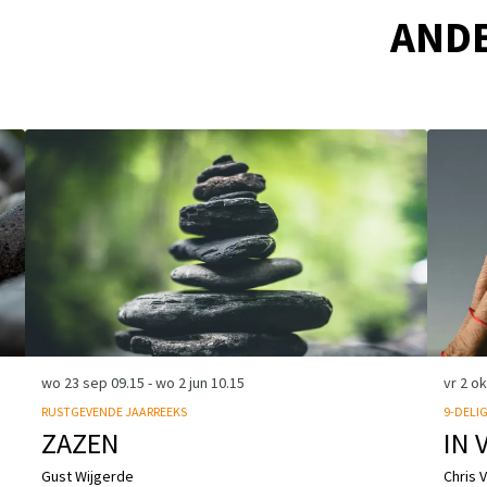
AND
wo 23 sep
09.15
-
wo 2 jun
10.15
vr 2 o
RUSTGEVENDE JAARREEKS
9-DELI
ZAZEN
IN 
Gust Wijgerde
Chris 