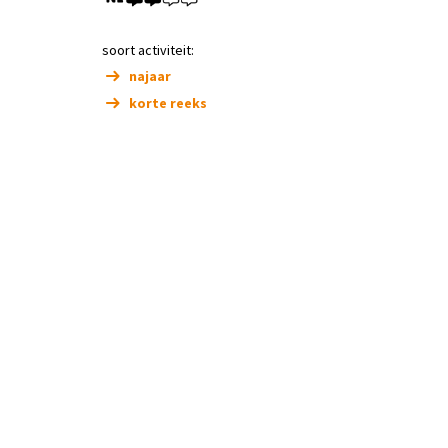
soort activiteit:
najaar
korte reeks