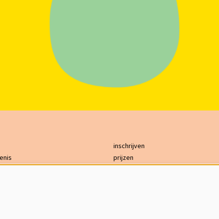
inschrijven
enis
prijzen
bereikbaarheid
ing
GDPR
s
contact
on
English