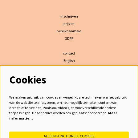
inschrijven
prijzen
bereikbaarheid
GDPR
contact
English
Cookies
volg ons
We maken gebruik van cookies en vergelijkbare technieken om het gebruik
van de website te analyseren, om het mogelijk te maken content van
derden af te beelden, zoals ook video’s, en voor verschillende andere
meld je aan voor de nieuwsbrief
toepassingen. Deze cookies worden ook geplaatst door derden.
Meer
informatie…
inschrijven
ALLEEN FUNCTIONELE COOKIES