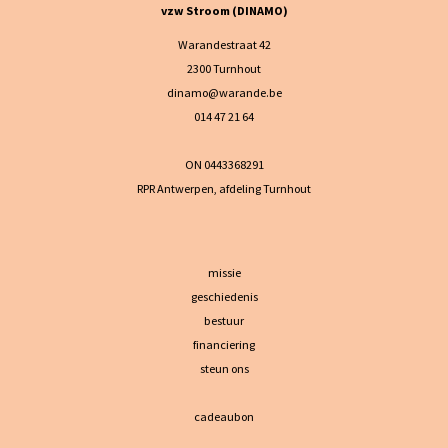
vzw Stroom (DINAMO)
Warandestraat 42
2300 Turnhout
dinamo@warande.be
014 47 21 64
ON 0443368291
RPR Antwerpen, afdeling Turnhout
missie
geschiedenis
bestuur
financiering
steun ons
cadeaubon