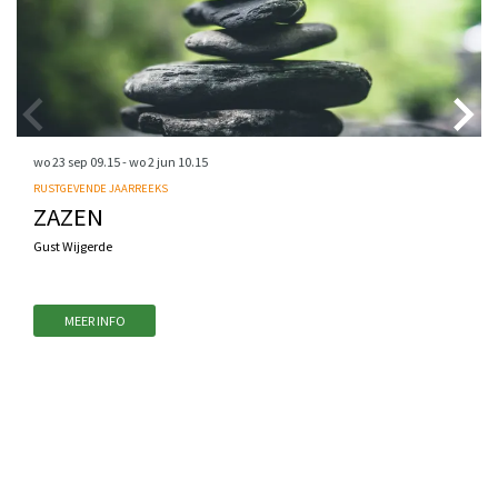
wo 23 sep
09.15
-
wo 2 jun
10.15
RUSTGEVENDE JAARREEKS
ZAZEN
Gust Wijgerde
MEER INFO