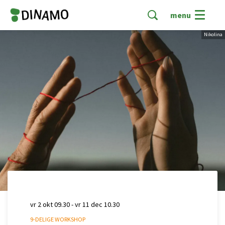
menu
Nikolina
vr 2 okt
09.30
-
vr 11 dec
10.30
9-DELIGE WORKSHOP