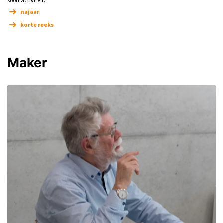
soort activiteit:
najaar
korte reeks
Maker