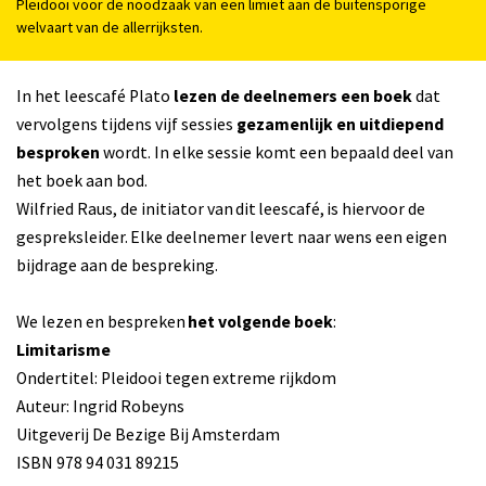
Pleidooi voor de noodzaak van een limiet aan de buitensporige
welvaart van de allerrijksten.
In het leescafé Plato
lezen de deelnemers een boek
dat
vervolgens tijdens vijf sessies
gezamenlijk en uitdiepend
besproken
wordt. In elke sessie komt een bepaald deel van
het boek aan bod.
Wilfried Raus, de initiator van dit leescafé, is hiervoor de
gespreksleider. Elke deelnemer levert naar wens een eigen
bijdrage aan de bespreking.
We lezen en bespreken
het volgende boek
:
Limitarisme
Ondertitel: Pleidooi tegen extreme rijkdom
Auteur: Ingrid Robeyns
Uitgeverij De Bezige Bij Amsterdam
ISBN 978 94 031 89215