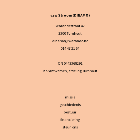
vzw Stroom (DINAMO)
Warandestraat 42
2300 Turnhout
dinamo@warande.be
014 47 21 64
ON 0443368291
RPR Antwerpen, afdeling Turnhout
missie
geschiedenis
bestuur
financiering
steun ons