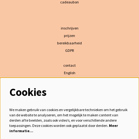
cadeaubon
inschrijven
prijzen
bereikbaarheid
GDPR
contact
English
Cookies
volg ons
We maken gebruik van cookies en vergelijkbare technieken om het gebruik
van de website te analyseren, om het mogelijk te maken content van
derden af te beelden, zoals ook video’s, en voor verschillende andere
meld je aan voor de nieuwsbrief
toepassingen. Deze cookies worden ook geplaatst door derden.
Meer
informatie…