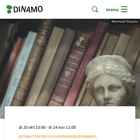
menu
Mahmoud Yahyaoui
di 20 okt
10.00
-
di 24 nov
12.00
INTERACTIEVE REEKS VOOR BOEKENLIEFHEBBERS