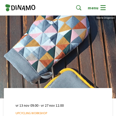
menu
Veerle Dingenen
vr 13 nov
09.00
-
vr 27 nov
12.00
UPCYCLING WORKSHOP