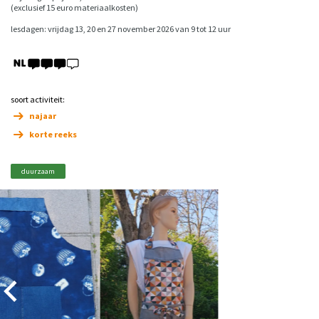
(exclusief 15 euro materiaalkosten)
lesdagen: vrijdag 13, 20 en 27 november 2026 van 9 tot 12 uur
soort activiteit:
najaar
korte reeks
duurzaam
Overslaan