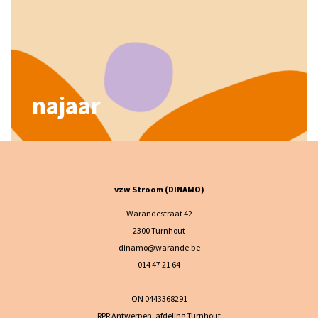
najaar
vzw Stroom (DINAMO)
Warandestraat 42
2300 Turnhout
dinamo@warande.be
014 47 21 64
ON 0443368291
RPR Antwerpen, afdeling Turnhout