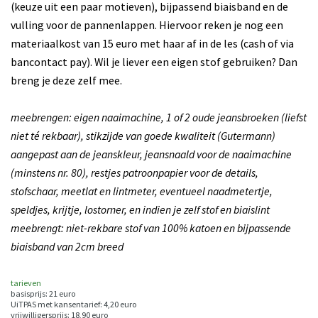
(keuze uit een paar motieven), bijpassend biaisband en de
vulling voor de pannenlappen. Hiervoor reken je nog een
materiaalkost van 15 euro met haar af in de les (cash of via
bancontact pay). Wil je liever een eigen stof gebruiken? Dan
breng je deze zelf mee.
meebrengen: eigen naaimachine, 1 of 2 oude jeansbroeken (liefst
niet té rekbaar), stikzijde van goede kwaliteit (Gutermann)
aangepast aan de jeanskleur, jeansnaald voor de naaimachine
(minstens nr. 80), restjes patroonpapier voor de details,
stofschaar, meetlat en lintmeter, eventueel naadmetertje,
speldjes, krijtje, lostorner, en indien je zelf stof en biaislint
meebrengt: niet-rekbare stof van 100% katoen en bijpassende
biaisband van 2cm breed
tarieven
basisprijs: 21 euro
UiTPAS met kansentarief: 4,20 euro
vrijwilligersprijs: 18,90 euro