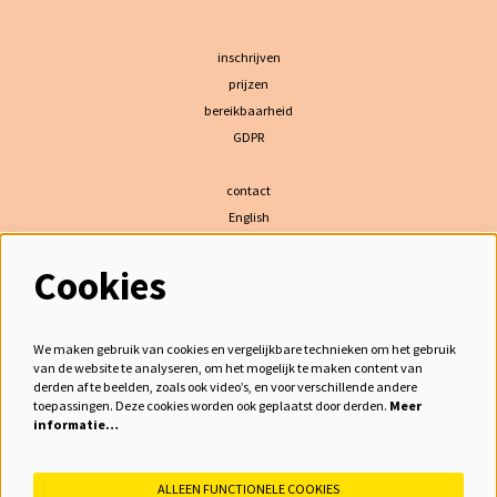
inschrijven
prijzen
bereikbaarheid
GDPR
contact
English
Cookies
volg ons
We maken gebruik van cookies en vergelijkbare technieken om het gebruik
van de website te analyseren, om het mogelijk te maken content van
derden af te beelden, zoals ook video’s, en voor verschillende andere
meld je aan voor de nieuwsbrief
toepassingen. Deze cookies worden ook geplaatst door derden.
Meer
informatie…
inschrijven
ALLEEN FUNCTIONELE COOKIES