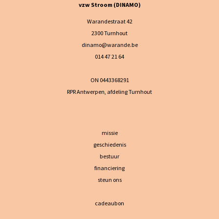
vzw Stroom (DINAMO)
Warandestraat 42
2300 Turnhout
dinamo@warande.be
014 47 21 64
ON 0443368291
RPR Antwerpen, afdeling Turnhout
missie
geschiedenis
bestuur
financiering
steun ons
cadeaubon