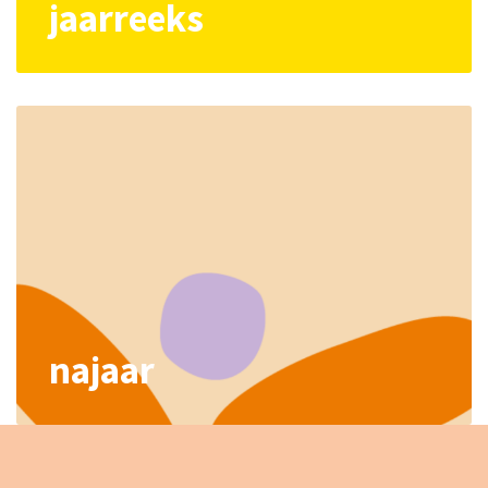
jaarreeks
najaar