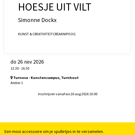
HOESJE UIT VILT
Simonne Dockx
KUNST & CREATIVITEIT
CREA
KNIPOOG
do 26 nov 2026
13.30
-
16.30
Turnova - Kunstencampus, Turnhout
Atelier 1
Inschrijven vanaf wo 26 aug 2026 10.00
Een mooi accessoire om je spulletjes in te verzamelen.