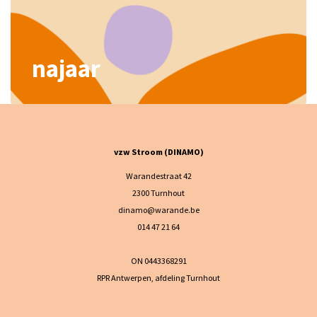
najaar
vzw Stroom (DINAMO)
Warandestraat 42
2300 Turnhout
dinamo@warande.be
014 47 21 64
ON 0443368291
RPR Antwerpen, afdeling Turnhout