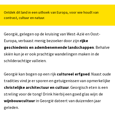
Ontdek dit land in een uithoek van Europa, voor wie houdt van
contrast, cultuur en natuur.
Georgië, gelegen op de kruising van West-Azië en Oost-
Europa, verbaast menig bezoeker door zijn
rijke
Inzo
geschiedenis en adembenemende landschappen
. Behalve
skiën kun je er ook prachtige wandelingen maken in de
schilderachtige valleien.
Georgië kan bogen op een rijk
cultureel erfgoed
. Naast oude
tradities vind je er sporen en getuigenissen van opmerkelijke
christelijke architectuur en cultuur
. Georgisch eten is een
streling voor de tong! Drink hierbij een goed glas wijn: de
wijnbouwcultuur
in Georgië dateert van duizenden jaar
geleden.