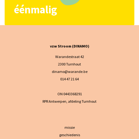
éénmalig
vzw Stroom (DINAMO)
Warandestraat 42
2300 Turnhout
dinamo@warande.be
014 47 21 64
ON 0443368291
RPR Antwerpen, afdeling Turnhout
missie
geschiedenis