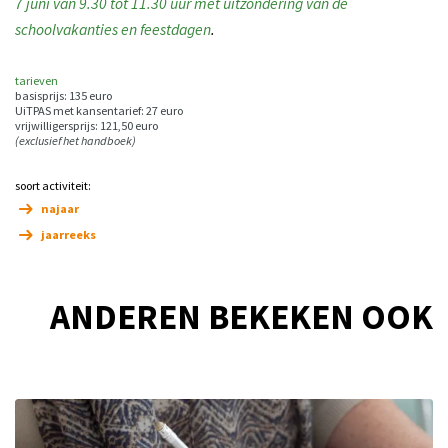
7 juni van 9.30 tot 11.30 uur met uitzondering van de
schoolvakanties en feestdagen
.
tarieven
basisprijs: 135 euro
UiTPAS met kansentarief: 27 euro
vrijwilligersprijs: 121,50 euro
(exclusief het handboek)
soort activiteit:
najaar
jaarreeks
ANDEREN BEKEKEN OOK
Overslaan