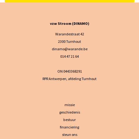
vzw Stroom (DINAMO)
Warandestraat 42
2300 Turnhout
dinamo@warande.be
014 47 21 64
ON 0443368291
RPR Antwerpen, afdeling Turnhout
missie
geschiedenis
bestuur
financiering
steun ons