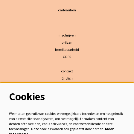
cadeaubon
inschrijven
prijzen
bereikbaarheid
GDPR
contact
English
Cookies
volg ons
We maken gebruik van cookies en vergelijkbare technieken om het gebruik
van de website te analyseren, om het mogelijk te maken content van
derden af te beelden, zoals ook video’s, en voor verschillende andere
meld je aan voor de nieuwsbrief
toepassingen. Deze cookies worden ook geplaatst door derden.
Meer
informatie…