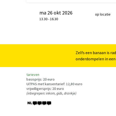
ma 26 okt 2026
op locatie
13.30
-
16.30
Zelfs een banaan is ra
onderdompelen in een 
tarieven
basisprijs: 20 euro
UiTPAS met kansentarief: 12,80 euro
vrijwilligersprijs: 20 euro
(inbegrepen: inkom, gids, drankje)