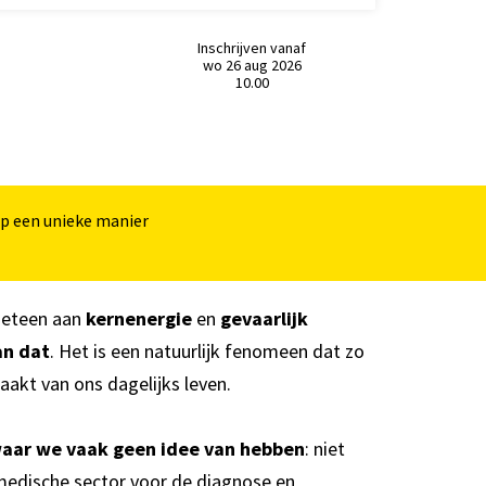
Inschrijven vanaf
wo 26 aug 2026
10.00
In
op een unieke manier
 meteen aan
kernenergie
en
gevaarlijk
an dat
. Het is een natuurlijk fenomeen dat zo
maakt van ons dagelijks leven.
 waar we vaak geen idee van hebben
: niet
medische sector voor de diagnose en