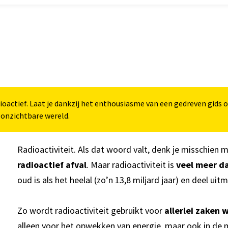
Inzoomen
dioactief. Laat je dankzij het enthousiasme van een gedreven gids 
onzichtbare wereld.
Radioactiviteit. Als dat woord valt, denk je misschien
radioactief afval
. Maar radioactiviteit is
veel meer d
oud is als het heelal (zo’n 13,8 miljard jaar) en deel uit
Zo wordt radioactiviteit gebruikt voor
allerlei zaken
alleen voor het opwekken van energie, maar ook in de 