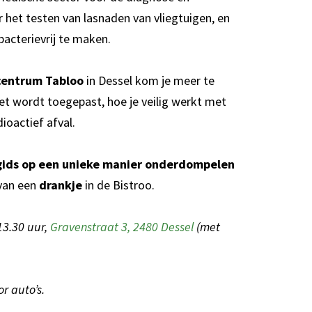
 het testen van lasnaden van vliegtuigen, en
bacterievrij te maken.
scentrum Tabloo
in Dessel kom je meer te
het wordt toegepast, hoe je veilig werkt met
dioactief afval.
In
gids op een unieke manier onderdompelen
 van een
drankje
in de Bistroo.
13.30 uur,
Gravenstraat 3, 2480 Dessel
(met
oor auto’s.