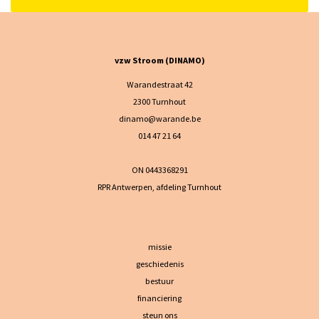
vzw Stroom (DINAMO)
Warandestraat 42
2300 Turnhout
dinamo@warande.be
014 47 21 64
ON 0443368291
RPR Antwerpen, afdeling Turnhout
missie
geschiedenis
bestuur
financiering
steun ons