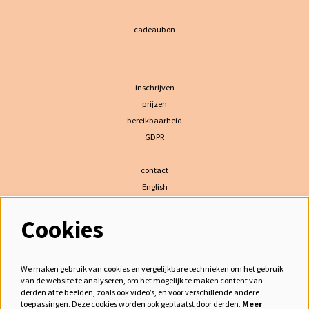
cadeaubon
inschrijven
prijzen
bereikbaarheid
GDPR
contact
English
Cookies
volg ons
We maken gebruik van cookies en vergelijkbare technieken om het gebruik
van de website te analyseren, om het mogelijk te maken content van
derden af te beelden, zoals ook video’s, en voor verschillende andere
meld je aan voor de nieuwsbrief
toepassingen. Deze cookies worden ook geplaatst door derden.
Meer