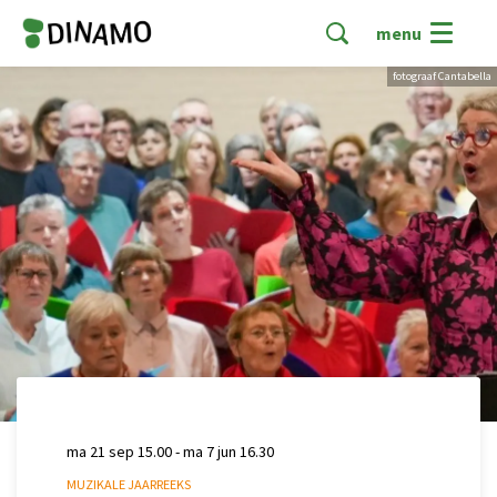
menu
fotograaf Cantabella
ma 21 sep
15.00
-
ma 7 jun
16.30
MUZIKALE JAARREEKS