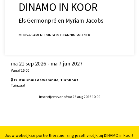
DINAMO IN KOOR
Els Germonpré en Myriam Jacobs
MENS & SAMENLEVING
ONTSPANNING
MUZIEK
ma 21 sep 2026
-
ma 7 jun 2027
Vanaf 15.00
Cultuurhuis de Warande, Turnhout
Tuinzaal
Inschrijven vanaf wo 26 aug 2026 10.00
Jouw wekelijkse portie therapie: zing jezelf vrolijk bij DINAMO in koor!