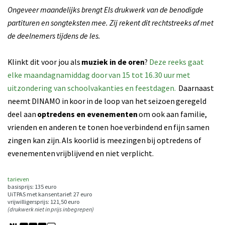
Ongeveer maandelijks brengt Els drukwerk van de benodigde
partituren en songteksten mee. Zij rekent dit rechtstreeks af met
de deelnemers tijdens de les.
en
Inzoomen
Klinkt dit voor jou als
muziek in de oren
?
Deze reeks gaat
elke maandagnamiddag door van 15 tot 16.30 uur met
uitzondering van schoolvakanties en feestdagen.
Daarnaast
neemt DINAMO in koor in de loop van het seizoen geregeld
deel aan
optredens en evenementen
om ook aan familie,
vrienden en anderen te tonen hoe verbindend en fijn samen
zingen kan zijn. Als koorlid is meezingen bij optredens of
evenementen vrijblijvend en niet verplicht.
tarieven
basisprijs: 135 euro
UiTPAS met kansentarief: 27 euro
vrijwilligersprijs: 121,50 euro
(drukwerk niet in prijs inbegrepen)