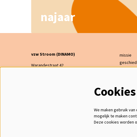
najaar
vzw Stroom (DINAMO)
missie
geschied
Warandestraat 42
bestuur
2300 Turnhout
financier
dinamo@warande.be
steun on
Cookies
014 47 21 64
cadeaub
ON 0443368291
RPR Antwerpen, afdeling Turnhout
We maken gebruik van c
mogelijk te maken cont
Deze cookies worden o