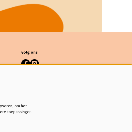
volg ons
meld je aan voor de nieuwsbrief
inschrijven
lyseren, om het
dere toepassingen.