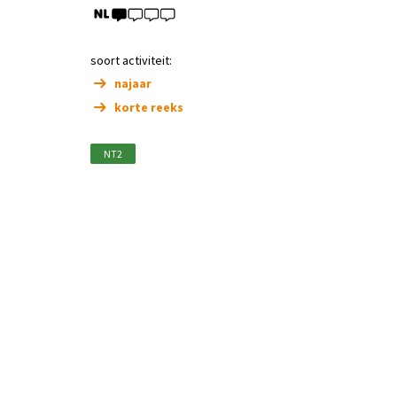
soort activiteit:
najaar
korte reeks
NT2