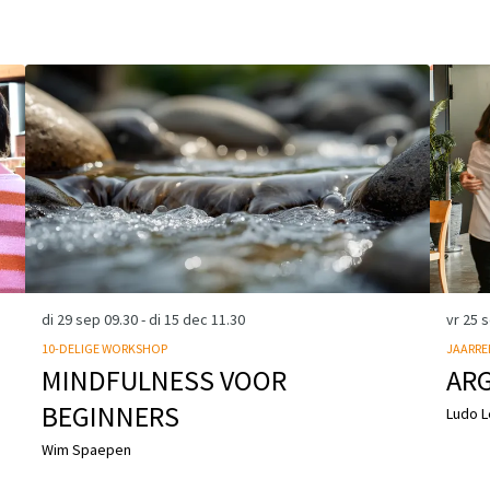
di 29 sep
09.30
-
di 15 dec
11.30
vr 25 
10-DELIGE WORKSHOP
JAARRE
MINDFULNESS VOOR
ARG
BEGINNERS
Ludo L
Wim Spaepen