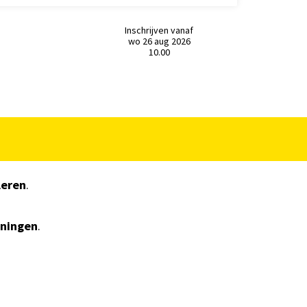
Inschrijven vanaf
wo 26 aug 2026
10.00
leren
.
eningen
.