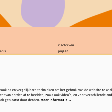
inschrijven
enis
prijzen
bereikbaarheid
ing
GDPR
s
contact
on
English
ookies en vergelijkbare technieken om het gebruik van de website te ana
ent van derden af te beelden, zoals ook video’s, en voor verschillende an
ok geplaatst door derden.
Meer informatie…