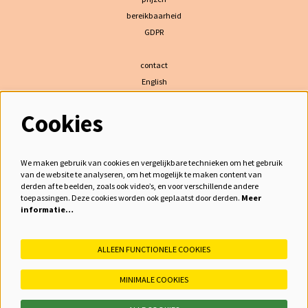
bereikbaarheid
GDPR
contact
English
Cookies
volg ons
We maken gebruik van cookies en vergelijkbare technieken om het gebruik
van de website te analyseren, om het mogelijk te maken content van
derden af te beelden, zoals ook video’s, en voor verschillende andere
meld je aan voor de nieuwsbrief
toepassingen. Deze cookies worden ook geplaatst door derden.
Meer
informatie…
inschrijven
ALLEEN FUNCTIONELE COOKIES
MINIMALE COOKIES