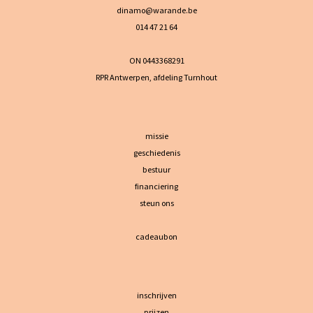
dinamo@warande.be
014 47 21 64
ON 0443368291
RPR Antwerpen, afdeling Turnhout
missie
geschiedenis
bestuur
financiering
steun ons
cadeaubon
inschrijven
prijzen