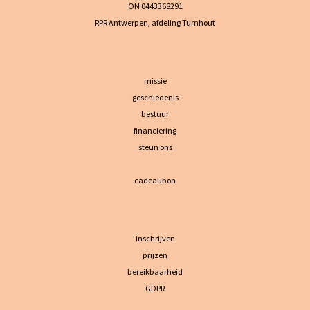
ON 0443368291
RPR Antwerpen, afdeling Turnhout
missie
geschiedenis
bestuur
financiering
steun ons
cadeaubon
inschrijven
prijzen
bereikbaarheid
GDPR