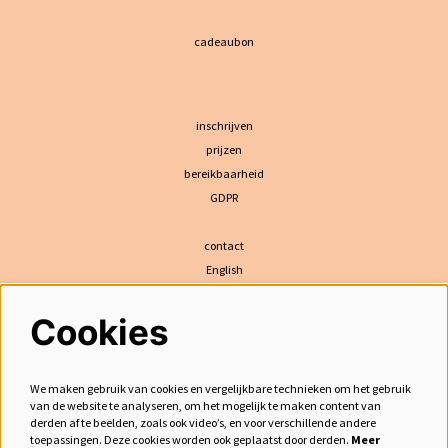
cadeaubon
inschrijven
prijzen
bereikbaarheid
GDPR
contact
English
Cookies
volg ons
We maken gebruik van cookies en vergelijkbare technieken om het gebruik
van de website te analyseren, om het mogelijk te maken content van
derden af te beelden, zoals ook video’s, en voor verschillende andere
meld je aan voor de nieuwsbrief
toepassingen. Deze cookies worden ook geplaatst door derden.
Meer