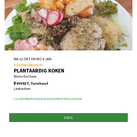
MA 12 OKT
EN
WO 6 JAN
KOOKWORKSHOP
PLANTAARDIG KOKEN
Winni De Haes
HIVSET, Turnhout
Leskeuken
CULINAIR
NATUUR EN DUURZAAMHEID
DUURZAAM
DATA