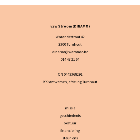
vzw Stroom (DINAMO)
Warandestraat 42
2300 Turnhout
dinamo@warande.be
014 47 21 64
ON 0443368291
RPR Antwerpen, afdeling Turnhout
missie
geschiedenis
bestuur
financiering
steun ons