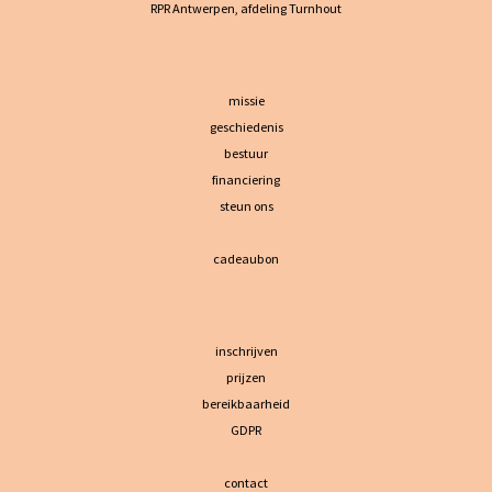
RPR Antwerpen, afdeling Turnhout
missie
geschiedenis
bestuur
financiering
steun ons
cadeaubon
inschrijven
prijzen
bereikbaarheid
GDPR
contact