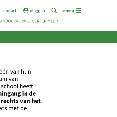
contact
Inloggen
menu
AANBOD
VRIJWILLIGERS
EN MEER
 één van hun
rum van
 school heeft
ingang in de
 rechts van het
ats met de