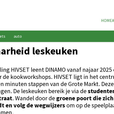
HOME
iets
auto
arheid leskeuken
lling HIVSET leent DINAMO vanaf najaar 2025
r de kookworkshops. HIVSET ligt in het cent
en minuten stappen van de Grote Markt. Deze
gen. De leskeuken bereik je via de
studenten
traat
. Wandel door de
groene poort die zich
t en volg de wegwijzers
om op de speelpla
omen.