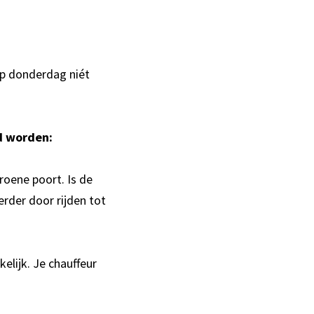
op donderdag niét
d worden:
roene poort. Is de
erder door rijden tot
elijk. Je chauffeur