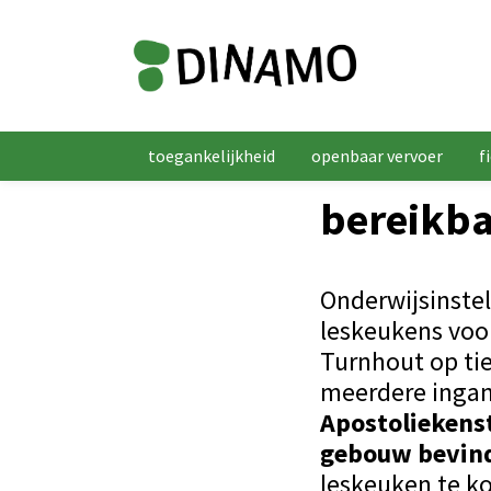
toegankelijkheid
openbaar vervoer
f
bereikba
Onderwijsinste
leskeukens voo
Turnhout op ti
meerdere ingan
Apostoliekens
gebouw bevind
leskeuken te k