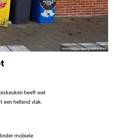
overdekte ingang leskeuken
t
leskeuken heeft wel
 een hellend vlak.
Minder mobiele