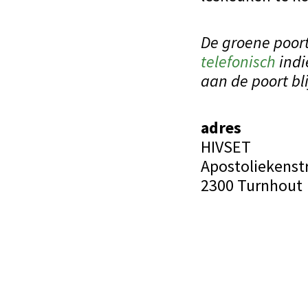
De groene poort
telefonisch
indi
aan de poort bl
adres
HIVSET
Apostoliekenstr
2300 Turnhout