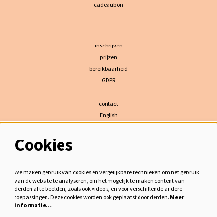
cadeaubon
inschrijven
prijzen
bereikbaarheid
GDPR
contact
English
Cookies
volg ons
We maken gebruik van cookies en vergelijkbare technieken om het gebruik
van de website te analyseren, om het mogelijk te maken content van
derden af te beelden, zoals ook video’s, en voor verschillende andere
meld je aan voor de nieuwsbrief
toepassingen. Deze cookies worden ook geplaatst door derden.
Meer
informatie…