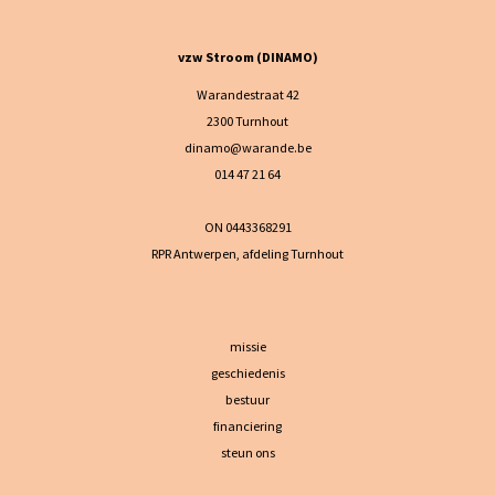
vzw Stroom (DINAMO)
Warandestraat 42
2300 Turnhout
dinamo@warande.be
014 47 21 64
ON 0443368291
RPR Antwerpen, afdeling Turnhout
missie
geschiedenis
bestuur
financiering
steun ons