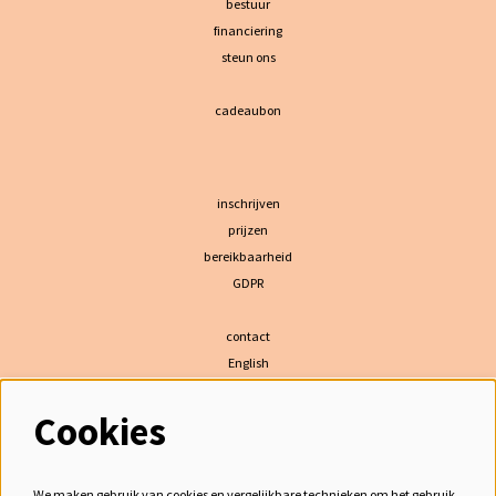
bestuur
financiering
steun ons
cadeaubon
inschrijven
prijzen
bereikbaarheid
GDPR
contact
English
Cookies
volg ons
We maken gebruik van cookies en vergelijkbare technieken om het gebruik