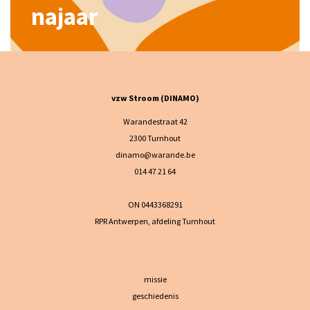
najaar
vzw Stroom (DINAMO)
Warandestraat 42
2300 Turnhout
dinamo@warande.be
014 47 21 64
ON 0443368291
RPR Antwerpen, afdeling Turnhout
missie
geschiedenis