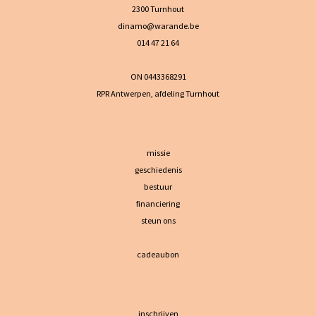
2300 Turnhout
dinamo@warande.be
014 47 21 64
ON 0443368291
RPR Antwerpen, afdeling Turnhout
missie
geschiedenis
bestuur
financiering
steun ons
cadeaubon
inschrijven