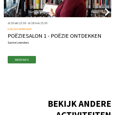
di 20 okt
13.30
-
di 18 mei
15.30
8-DELIGE WORKSHOP
POËZIESALON 1 - POËZIE ONTDEKKEN
Sanne Leenders
MEER INFO
BEKIJK ANDERE