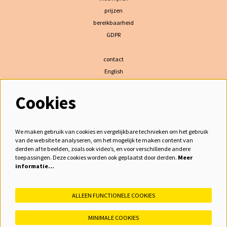
prijzen
bereikbaarheid
GDPR
contact
English
Cookies
volg ons
We maken gebruik van cookies en vergelijkbare technieken om het gebruik
van de website te analyseren, om het mogelijk te maken content van
derden af te beelden, zoals ook video’s, en voor verschillende andere
meld je aan voor de nieuwsbrief
toepassingen. Deze cookies worden ook geplaatst door derden.
Meer
informatie…
inschrijven
ALLEEN FUNCTIONELE COOKIES
MINIMALE COOKIES