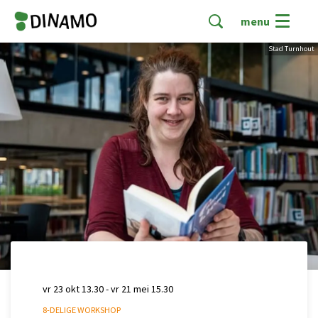
menu
Stad Turnhout
vr 23 okt
13.30
-
vr 21 mei
15.30
8-DELIGE WORKSHOP