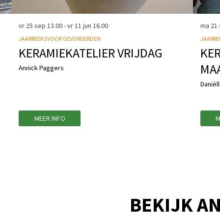
vr 25 sep
13.00
-
vr 11 jun
16.00
ma 21
JAARREEKS VOOR GEVORDERDEN
JAARRE
KERAMIEKATELIER VRIJDAG
KER
MA
Annick Paggers
Daniël
MEER INFO
M
BEKIJK AN