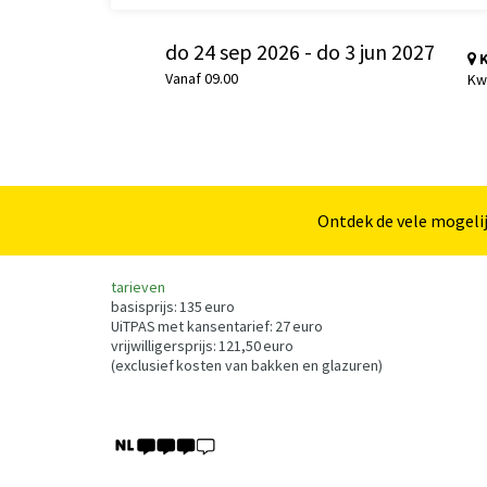
do 24 sep 2026
-
do 3 jun 2027
K
Vanaf 09.00
Kw
Ontdek de vele mogeli
tarieven
basisprijs: 135 euro
UiTPAS met kansentarief: 27 euro
vrijwilligersprijs: 121,50 euro
(exclusief kosten van bakken en glazuren)