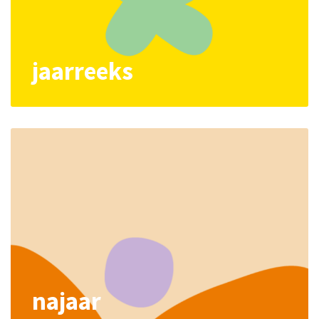
jaarreeks
najaar