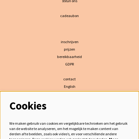
steun ons
cadeaubon
inschrijven
prijzen
bereikbaarheid
GDPR
contact
English
Cookies
volg ons
We maken gebruik van cookies en vergelijkbare technieken om het gebruik
van de website te analyseren, om het mogelijk te maken content van
derden af te beelden, zoals ook video’s, en voor verschillende andere
meld je aan voor de nieuwsbrief