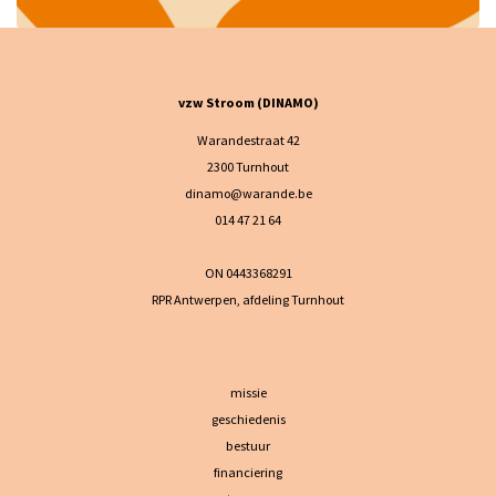
vzw Stroom (DINAMO)
Warandestraat 42
2300 Turnhout
dinamo@warande.be
014 47 21 64
ON 0443368291
RPR Antwerpen, afdeling Turnhout
missie
geschiedenis
bestuur
financiering