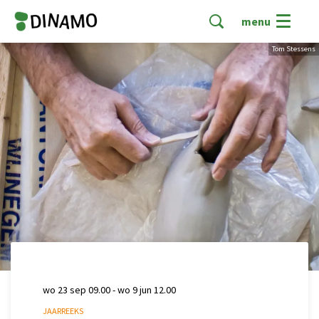
menu
Tom Stessens
wo 23 sep
09.00
-
wo 9 jun
12.00
JAARREEKS