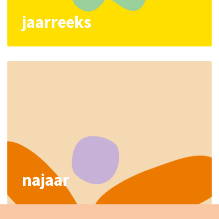
jaarreeks
najaar