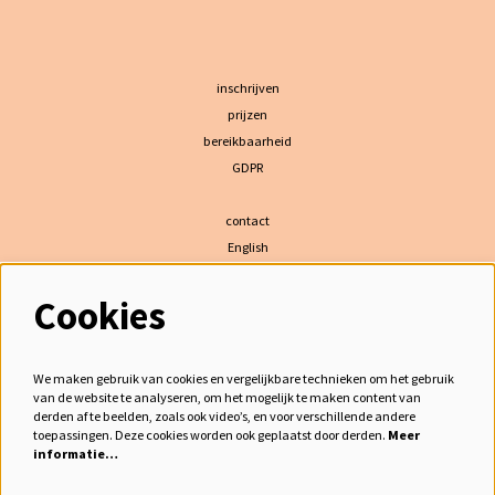
inschrijven
prijzen
bereikbaarheid
GDPR
contact
English
Cookies
volg ons
We maken gebruik van cookies en vergelijkbare technieken om het gebruik
van de website te analyseren, om het mogelijk te maken content van
derden af te beelden, zoals ook video’s, en voor verschillende andere
meld je aan voor de nieuwsbrief
toepassingen. Deze cookies worden ook geplaatst door derden.
Meer
informatie…
inschrijven