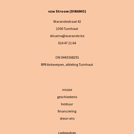
vzw Stroom (DINAMO)
Warandestraat 42
2300 Turnhout
dinamo@warande.be
014 47 21 64
ON 0443368291
RPR Antwerpen, afdeling Turnhout
missie
geschiedenis
bestuur
financiering
steun ons
cadeaubon