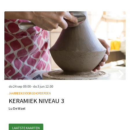
Overslaan
do 24 sep
09.00
-
do 3 jun
12.00
JAARREEKS VOOR GEVORDERDEN
KERAMIEK NIVEAU 3
Lu De Wael
LAATSTE KAARTEN