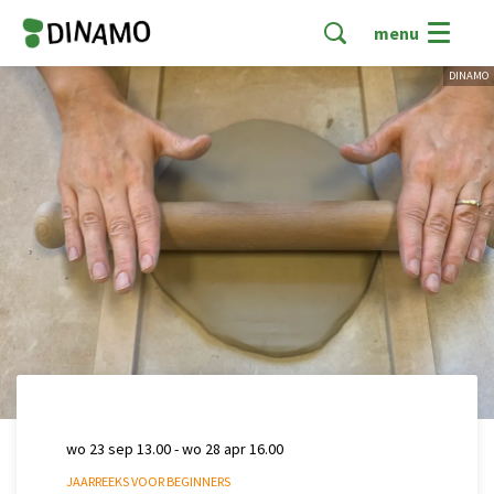
menu
DINAMO
wo 23 sep
13.00
-
wo 28 apr
16.00
JAARREEKS VOOR BEGINNERS