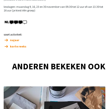
lesdagen: maandag 9, 16, 23 en 30 november van 09.30 tot 12 uur of van 13.30 tot
16 uur (je kiest één groep)
soort activiteit:
najaar
korte reeks
ANDEREN BEKEKEN OOK
Overslaan