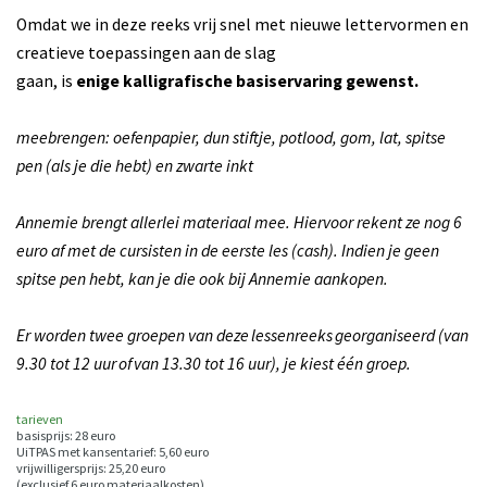
Omdat we in deze reeks vrij snel met nieuwe lettervormen en
creatieve toepassingen aan de slag
gaan, is
enige kalligrafische basiservaring gewenst.
meebrengen: oefenpapier, dun stiftje, potlood, gom, lat, spitse
pen (als je die hebt) en zwarte inkt
Annemie brengt allerlei materiaal mee. Hiervoor rekent ze nog 6
euro af met de cursisten in de eerste les (cash). Indien je geen
spitse pen hebt, kan je die ook bij Annemie aankopen.
Er worden twee groepen van deze lessenreeks georganiseerd (van
9.30 tot 12 uur of van 13.30 tot 16 uur), je kiest één groep.
tarieven
basisprijs: 28 euro
UiTPAS met kansentarief: 5,60 euro
vrijwilligersprijs: 25,20 euro
(exclusief 6 euro materiaalkosten)