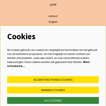
GDPR
contact
English
Cookies
volg ons
We maken gebruik van cookies en vergelijkbare technieken om het gebruik
van de website te analyseren, om het mogelijk te maken content van
derden af te beelden, zoals ook video’s, en voor verschillende andere
meld je aan voor de nieuwsbrief
toepassingen. Deze cookies worden ook geplaatst door derden.
Meer
informatie…
inschrijven
ALLEEN FUNCTIONELE COOKIES
MINIMALE COOKIES
ALLE COOKIES