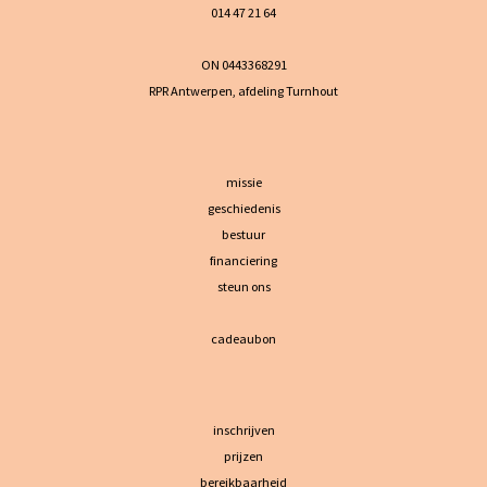
014 47 21 64
ON 0443368291
RPR Antwerpen, afdeling Turnhout
missie
geschiedenis
bestuur
financiering
steun ons
cadeaubon
inschrijven
prijzen
bereikbaarheid